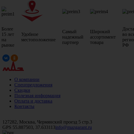
Более
Дост
Самый
Широкий
15 лет
Удобное
во вс
надежный
ассортимент
на
местоположение
реги
партнер
товара
рынке
РФ
О компании
Спецпредложения
Скидки
Полезная информация
Оплата и доставка
Контакты
+7 (499)
476-82-09
+7 (495)
740-26-16
+7 (495)
972-32-70
127282, Москва, Чермянский проезд 5 стр.3
GPS 55.887503, 37.633113
info@mazgarant.ru