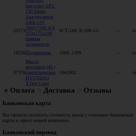
туба под
пистолет EP2-
150 Sintec
Аккумулятор
АКБ 12V
100А*100 А/ч
20173
6СТ-100, B 100-3-L
—
п
353x175x190
прямая
полярность
18256
Подшипник
1609, 2309
—
п
Масло
моторное (4L)
07376
синтетическое
1041002
—
п
HYUNDAI
XTeer Ceed
Оплата
Доставка
Отзывы
Банковская карта
Вы сможете оплатить стоимость заказа с помощью банковской
карты в офисе нашей компании.
Банковский перевод