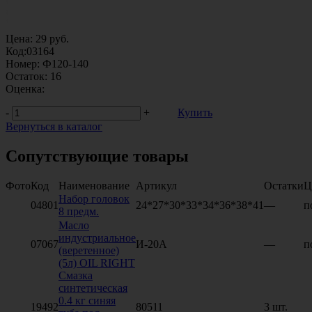
Цена:
29
руб.
Код:
03164
Номер:
Ф120-140
Остаток:
16
Оценка:
-
+
Купить
Вернуться в каталог
Сопутствующие товары
Фото
Код
Наименование
Артикул
Остатки
Ц
Набор головок
04801
24*27*30*33*34*36*38*41
—
п
8 предм.
Масло
индустриальное
07067
И-20А
—
п
(веретенное)
(5л) OIL RIGHT
Смазка
синтетическая
0.4 кг синяя
19492
80511
3 шт.