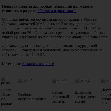
Порядок оплаты для юридических лиц вы можете
уточнить в разделе
"Оплата и доставка".
Отгрузка запчастей осуществляется со склада в Москве.
Доставка запчастей МАЗ весом от 3 кг осуществляется
транспортными компаниями "Деловые линии", "ПЭК" в
любой регион РФ. Оплата за погрузо-разгрузочные работы ,
упаковку и доставку до транспортной компании не взимается.
Доставка грузов весом до 3 кг производятся курьерской
службой. С тарифами и условиями можно ознакомиться на
сайте компании "СДЭК".
Категории:
Каталоги и прочее
Более
Дост
Самый
Широкий
15 лет
Удобное
во вс
надежный
ассортимент
на
местоположение
реги
партнер
товара
рынке
РФ