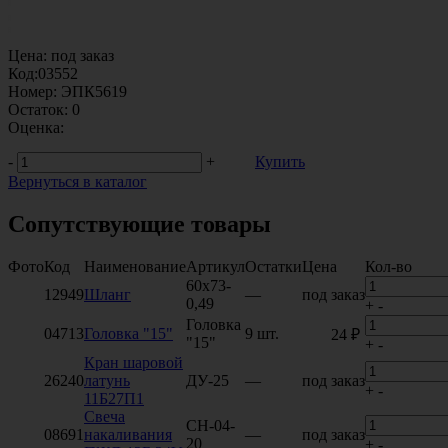
Цена:
под заказ
Код:
03552
Номер:
ЭПК5619
Остаток:
0
Оценка:
-
+
Купить
Вернуться в каталог
Сопутствующие товары
Фото
Код
Наименование
Артикул
Остатки
Цена
Кол-во
60х73-
12949
Шланг
—
под заказ
0,49
+
-
Головка
04713
Головка "15"
9 шт.
24 ₽
"15"
+
-
Кран шаровой
26240
латунь
ДУ-25
—
под заказ
+
-
11Б27П1
Свеча
СН-04-
08691
накаливания
—
под заказ
20
+
-