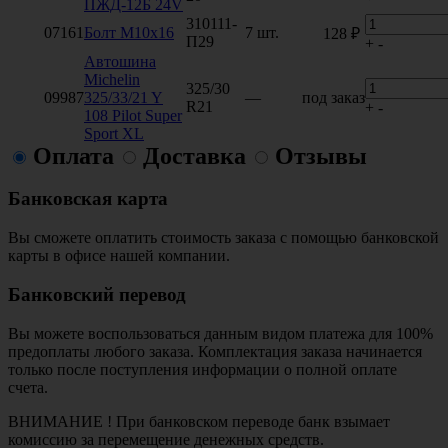
ПЖД-12Б 24V
310111-
07161
Болт М10х16
7 шт.
128 ₽
П29
+
-
Автошина
Michelin
325/30
09987
325/33/21 Y
—
под заказ
R21
+
-
108 Pilot Super
Sport XL
Оплата
Доставка
Отзывы
Банковская карта
Вы сможете оплатить стоимость заказа с помощью банковской
карты в офисе нашей компании.
Банковский перевод
Вы можете воспользоваться данным видом платежа для 100%
предоплаты любого заказа. Комплектация заказа начинается
только после поступления информации о полной оплате
счета.
ВНИМАНИЕ ! При банковском переводе банк взымает
комиссию за перемещение денежных средств.