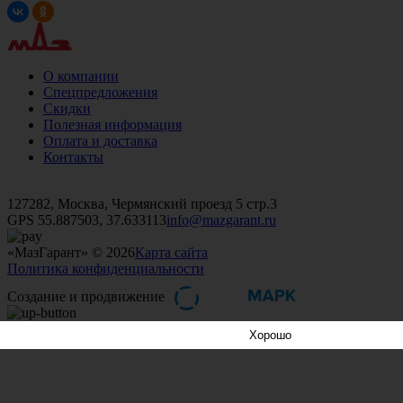
О компании
Спецпредложения
Скидки
Полезная информация
Оплата и доставка
Контакты
+7 (499)
476-82-09
+7 (495)
740-26-16
+7 (495)
972-32-70
127282, Москва, Чермянский проезд 5 стр.3
GPS 55.887503, 37.633113
info@mazgarant.ru
«МазГарант» © 2026
Карта сайта
Политика конфиденциальности
Создание и продвижение
Хорошо