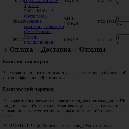
10573
груза 1,5-3 тн. 6м,
180195
—
под заказ
+
-
1,5-3 тн
Гайка М16х1,5
болта торм.
М16-
09923
барабана
—
под заказ
251649
+
-
самоконтр.г.Белебей
ОАО "Белзан"
Ремень
09525
6PK1795
—
под заказ
поликлиновой
+
-
Оплата
Доставка
Отзывы
Банковская карта
Вы сможете оплатить стоимость заказа с помощью банковской
карты в офисе нашей компании.
Банковский перевод
Вы можете воспользоваться данным видом платежа для 100%
предоплаты любого заказа. Комплектация заказа начинается
только после поступления информации о полной оплате
счета.
ВНИМАНИЕ ! При банковском переводе банк взымает