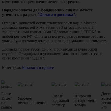
комиссию за перемещение денежных средств.
Порядок оплаты для юридических лиц вы можете
уточнить в разделе
"Оплата и доставка".
Отгрузка запчастей осуществляется со склада в Москве.
Доставка запчастей МАЗ весом от 3 кг осуществляется
транспортными компаниями "Деловые линии", "ПЭК" в
любой регион РФ. Оплата за погрузо-разгрузочные работы ,
упаковку и доставку до транспортной компании не взимается.
Доставка грузов весом до 3 кг производятся курьерской
службой. С тарифами и условиями можно ознакомиться на
сайте компании "СДЭК".
Категории:
Каталоги и прочее
Более
Дост
Самый
Широкий
15 лет
Удобное
во вс
надежный
ассортимент
на
местоположение
реги
партнер
товара
рынке
РФ