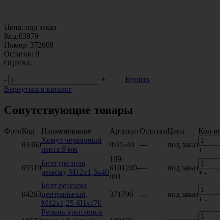
Цена:
под заказ
Код:
03979
Номер:
372608
Остаток:
0
Оценка:
-
+
Купить
Вернуться в каталог
Сопутствующие товары
Фото
Код
Наименование
Артикул
Остатки
Цена
Кол-в
Хомут червячный
03460
Ф25-40
—
под заказ
лента 9 мм
+
-
109-
Болт (полная
05519
6101240-
—
под заказ
резьба), М12х1,5х40
+
-
001
Болт рессоры
04263
центральный,
371796
—
под заказ
+
-
М12х1,25-6Нх170
Ремень крепления