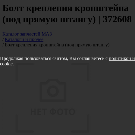
Болт крепления кронштейна
(под прямую штангу) | 372608
Каталог запчастей МАЗ
/
Каталоги и прочее
/
Болт крепления кронштейна (под прямую штангу)
Продолжая пользоваться сайтом, Вы соглашаетесь с
политикой и
cookie
.