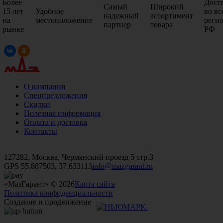
Более
Дост
Самый
Широкий
15 лет
Удобное
во вс
надежный
ассортимент
на
местоположение
реги
партнер
товара
рынке
РФ
О компании
Спецпредложения
Скидки
Полезная информация
Оплата и доставка
Контакты
+7 (499)
476-82-09
+7 (495)
740-26-16
+7 (495)
972-32-70
127282, Москва, Чермянский проезд 5 стр.3
GPS 55.887503, 37.633113
info@mazgarant.ru
«МазГарант» © 2026
Карта сайта
Политика конфиденциальности
Создание и продвижение