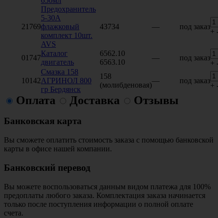
650мл
Предохранитель
5-30A
21769
флажковый
43734
—
под заказ
+
комплект 10шт.
AVS
Каталог
6562.10
01747
—
под заказ
двигатель
6563.10
+
Смазка 158
158
10142
АГРИНОЛ 800
—
под заказ
(молибденовая)
+
гр Бердянск
Оплата
Доставка
Отзывы
Банковская карта
Вы сможете оплатить стоимость заказа с помощью банковской
карты в офисе нашей компании.
Банковский перевод
Вы можете воспользоваться данным видом платежа для 100%
предоплаты любого заказа. Комплектация заказа начинается
только после поступления информации о полной оплате
счета.