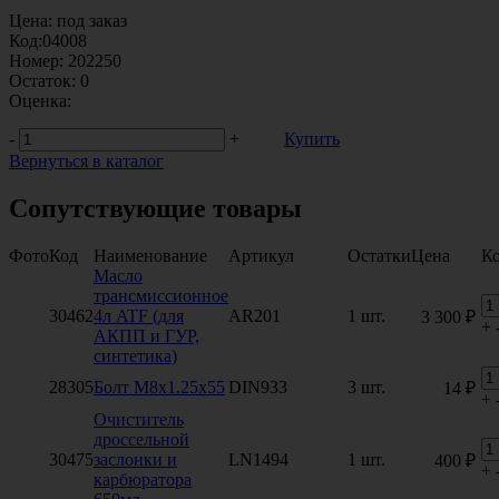
Цена:
под заказ
Код:
04008
Номер:
202250
Остаток:
0
Оценка:
-
+
Купить
Вернуться в каталог
Сопутствующие товары
Фото
Код
Наименование
Артикул
Остатки
Цена
Ко
Масло
трансмиссионное
30462
4л ATF (для
AR201
1 шт.
3 300 ₽
+
АКПП и ГУР,
синтетика)
28305
Болт М8х1.25х55
DIN933
3 шт.
14 ₽
+
Очиститель
дроссельной
30475
заслонки и
LN1494
1 шт.
400 ₽
+
карбюратора