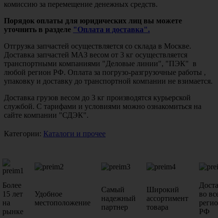
комиссию за перемещение денежных средств.
Порядок оплаты для юридических лиц вы можете
уточнить в разделе
"Оплата и доставка".
Отгрузка запчастей осуществляется со склада в Москве.
Доставка запчастей МАЗ весом от 3 кг осуществляется
транспортными компаниями "Деловые линии", "ПЭК" в
любой регион РФ. Оплата за погрузо-разгрузочные работы ,
упаковку и доставку до транспортной компании не взимается.
Доставка грузов весом до 3 кг производятся курьерской
службой. С тарифами и условиями можно ознакомиться на
сайте компании "СДЭК".
Категории:
Каталоги и прочее
Более
Дост
Самый
Широкий
15 лет
Удобное
во вс
надежный
ассортимент
на
местоположение
реги
партнер
товара
рынке
РФ