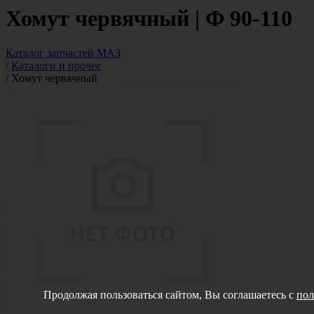
Хомут червячный | Ф 90-110
Каталог запчастей МАЗ
/
Каталоги и прочее
/
Хомут червячный
Продолжая пользоваться сайтом, Вы соглашаетесь с
пол