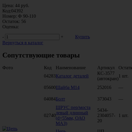
Цена:
44
руб.
Код:
04392
Номер:
Ф 90-110
Остаток:
56
Оценка:
-
+
Купить
Вернуться в каталог
Сопутствующие товары
Фото
Код
Наименование
Артикул
Остат
КС-3577
04283
Каталог деталей
1 шт.
(автокран)
05600
Шайба М14
252016
—
04084
Болт
373043
—
ШРУС пер/моста
5434-
левый длинный
02740
2304057-
1 шт.
(d=55мм, ОАО
20
МАЗ)
Цепь
ЦП