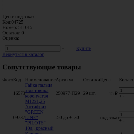
Цена:
под заказ
Код:
04725
Номер:
511015
Остаток:
0
Оценка:
-
+
Купить
Вернуться в каталог
Сопутствующие товары
Фото
Код
Наименование
Артикул
Остатки
Цена
Кол-во
Гайка пальца
хвостовика
16573
250977-П29
29 шт.
15 ₽
корончатая
+
-
М12х1,25
Антифриз
"GREEN
09737
LINE"
-50 до +130
—
под заказ
+
-
"PILOTS"
10л., красный
Каталог