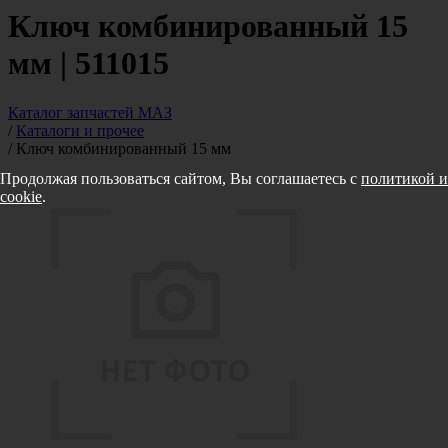
Ключ комбинированный 15
мм | 511015
Каталог запчастей МАЗ
/
Каталоги и прочее
/
Ключ комбинированный 15 мм
Продолжая пользоваться сайтом, Вы соглашаетесь с
политикой и
cookie
.