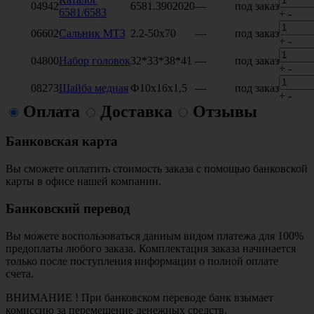
04942
6581.3902020
—
под заказ
6581/6583
+
-
06602
Сальник МТЗ
2.2-50х70
—
под заказ
+
-
04800
Набор головок
32*33*38*41
—
под заказ
+
-
08273
Шайба медная
Ф10х16х1,5
—
под заказ
+
-
Оплата
Доставка
Отзывы
Банковская карта
Вы сможете оплатить стоимость заказа с помощью банковской
карты в офисе нашей компании.
Банковский перевод
Вы можете воспользоваться данным видом платежа для 100%
предоплаты любого заказа. Комплектация заказа начинается
только после поступления информации о полной оплате
счета.
ВНИМАНИЕ ! При банковском переводе банк взымает
комиссию за перемещение денежных средств.