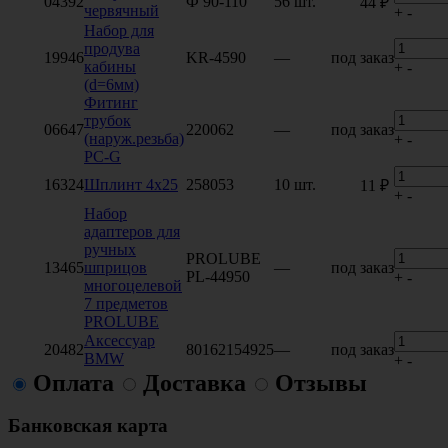
04392
Ф 90-110
56 шт.
44 ₽
червячный
+
-
Набор для
продува
19946
KR-4590
—
под заказ
кабины
+
-
(d=6мм)
Фитинг
трубок
06647
220062
—
под заказ
(наруж.резьба)
+
-
PC-G
16324
Шплинт 4х25
258053
10 шт.
11 ₽
+
-
Набор
адаптеров для
ручных
PROLUBE
13465
шприцов
—
под заказ
PL-44950
+
-
многоцелевой
7 предметов
PROLUBE
Аксессуар
20482
80162154925
—
под заказ
BMW
+
-
Оплата
Доставка
Отзывы
Банковская карта