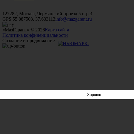
+7 (499)
476-82-09
+7 (495)
740-26-16
+7 (495)
972-32-70
127282, Москва, Чермянский проезд 5 стр.3
GPS 55.887503, 37.633113
info@mazgarant.ru
«МазГарант» © 2026
Карта сайта
Политика конфиденциальности
Создание и продвижение
Хорошо