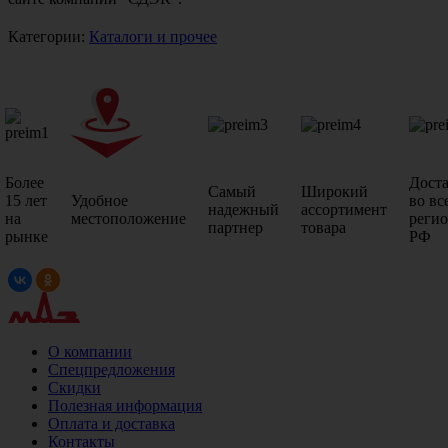
Категории:
Каталоги и прочее
Более
Дост
Самый
Широкий
15 лет
Удобное
во вс
надежный
ассортимент
на
местоположение
реги
партнер
товара
рынке
РФ
О компании
Спецпредложения
Скидки
Полезная информация
Оплата и доставка
Контакты