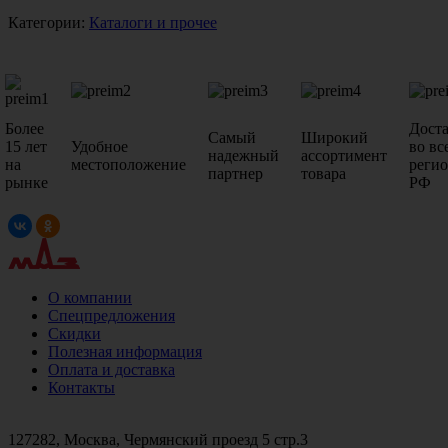
Категории:
Каталоги и прочее
Более
Дост
Самый
Широкий
15 лет
Удобное
во вс
надежный
ассортимент
на
местоположение
реги
партнер
товара
рынке
РФ
О компании
Спецпредложения
Скидки
Полезная информация
Оплата и доставка
Контакты
+7 (499)
476-82-09
+7 (495)
740-26-16
+7 (495)
972-32-70
127282, Москва, Чермянский проезд 5 стр.3