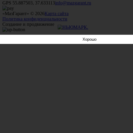
GPS 55.887503, 37.633113
info@mazgarant.ru
«МазГарант» © 2026
Карта сайта
Политика конфиденциальности
Создание и продвижение
Хорошо