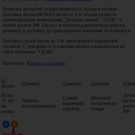
Отгрузка запчастей осуществляется со склада в Москве.
Доставка запчастей МАЗ весом от 3 кг осуществляется
транспортными компаниями "Деловые линии", "ПЭК" в
любой регион РФ. Оплата за погрузо-разгрузочные работы ,
упаковку и доставку до транспортной компании не взимается.
Доставка грузов весом до 3 кг производятся курьерской
службой. С тарифами и условиями можно ознакомиться на
сайте компании "СДЭК".
Категории:
Каталоги и прочее
Более
Дост
Самый
Широкий
15 лет
Удобное
во вс
надежный
ассортимент
на
местоположение
реги
партнер
товара
рынке
РФ