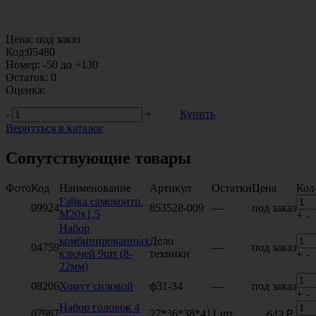
Цена:
под заказ
Код:
05480
Номер:
-50 до +130
Остаток:
0
Оценка:
-
+
Купить
Вернуться в каталог
Сопутствующие товары
Фото
Код
Наименование
Артикул
Остатки
Цена
Кол
Гайка самоконтр.
09924
853528-009
—
под заказ
М20х1,5
+
-
Набор
комбинированных
Дело
04759
—
под заказ
ключей 9шт (8-
техники
+
-
22мм)
08206
Хомут силовой
ф31-34
—
под заказ
+
-
Набор головок 4
07987
27*36*38*41
1 шт.
643 ₽