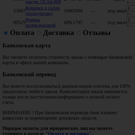
предм. QLS4-008
+
-
Коврики в салон
23067
16001001
—
под заказ
(полиуретан)
+
-
Ремень
09525
6PK1795
—
под заказ
поликлиновой
+
-
Оплата
Доставка
Отзывы
Банковская карта
Вы сможете оплатить стоимость заказа с помощью банковской
карты в офисе нашей компании.
Банковский перевод
Вы можете воспользоваться данным видом платежа для 100%
предоплаты любого заказа. Комплектация заказа начинается
только после поступления информации о полной оплате
счета.
ВНИМАНИЕ ! При банковском переводе банк взымает
комиссию за перемещение денежных средств.
Порядок оплаты для юридических лиц вы можете
уточнить в разделе
"Оплата и доставка".