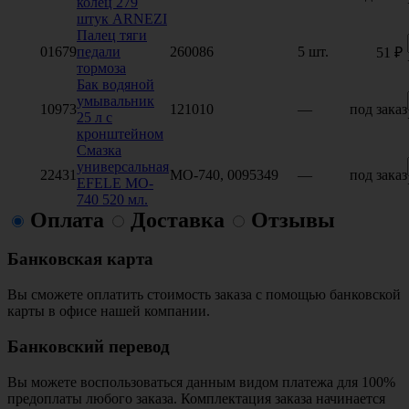
колец 279
штук ARNEZI
Палец тяги
01679
педали
260086
5 шт.
51 ₽
тормоза
Бак водяной
умывальник
10973
121010
—
под заказ
25 л с
кронштейном
Смазка
универсальная
22431
МО-740, 0095349
—
под заказ
EFELE MO-
740 520 мл.
Оплата
Доставка
Отзывы
Банковская карта
Вы сможете оплатить стоимость заказа с помощью банковской
карты в офисе нашей компании.
Банковский перевод
Вы можете воспользоваться данным видом платежа для 100%
предоплаты любого заказа. Комплектация заказа начинается