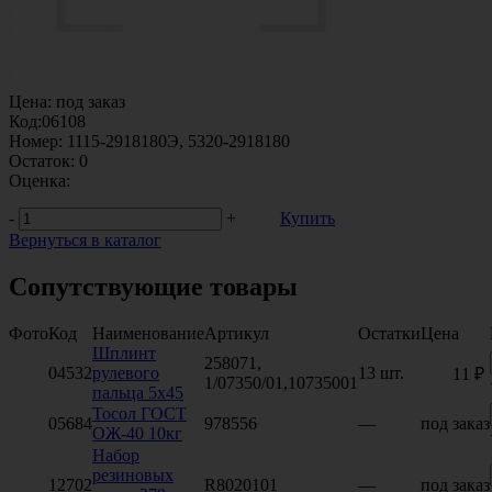
Цена:
под заказ
Код:
06108
Номер:
1115-2918180Э, 5320-2918180
Остаток:
0
Оценка:
-
+
Купить
Вернуться в каталог
Сопутствующие товары
Фото
Код
Наименование
Артикул
Остатки
Цена
Шплинт
258071,
04532
рулевого
13 шт.
11 ₽
1/07350/01,10735001
пальца 5х45
Тосол ГОСТ
05684
978556
—
под заказ
ОЖ-40 10кг
Набор
резиновых
12702
R8020101
—
под заказ