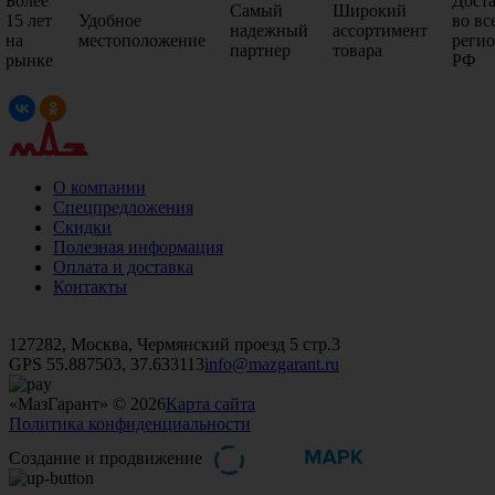
Более
Дост
Самый
Широкий
15 лет
Удобное
во вс
надежный
ассортимент
на
местоположение
реги
партнер
товара
рынке
РФ
О компании
Спецпредложения
Скидки
Полезная информация
Оплата и доставка
Контакты
+7 (499)
476-82-09
+7 (495)
740-26-16
+7 (495)
972-32-70
127282, Москва, Чермянский проезд 5 стр.3
GPS 55.887503, 37.633113
info@mazgarant.ru
«МазГарант» © 2026
Карта сайта
Политика конфиденциальности
Создание и продвижение