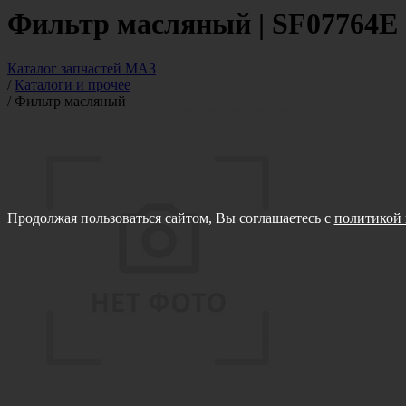
Фильтр масляный | SF07764E
Каталог запчастей МАЗ
/
Каталоги и прочее
/
Фильтр масляный
Продолжая пользоваться сайтом, Вы соглашаетесь с
политикой 