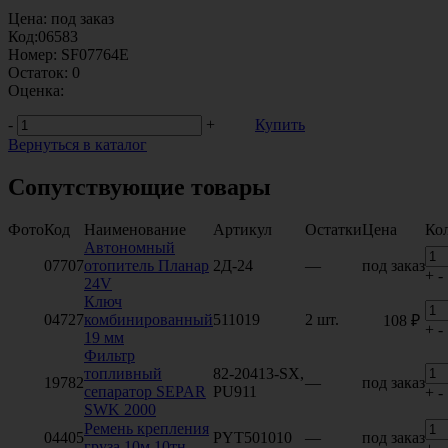
Цена:
под заказ
Код:
06583
Номер:
SF07764E
Остаток:
0
Оценка:
-
+
Купить
Вернуться в каталог
Сопутствующие товары
Фото
Код
Наименование
Артикул
Остатки
Цена
Ко
Автономный
07707
отопитель Планар
2Д-24
—
под заказ
+
-
24V
Ключ
04727
комбинированный
511019
2 шт.
108 ₽
+
-
19 мм
Фильтр
топливный
82-20413-SX,
19782
—
под заказ
сепаратор SEPAR
PU911
+
-
SWK 2000
Ремень крепления
04405
PYT501010
—
под заказ
груза 10м 10тн