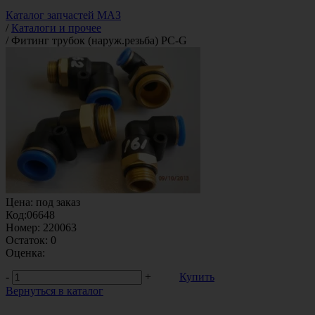
Каталог запчастей МАЗ
/
Каталоги и прочее
/
Фитинг трубок (наруж.резьба) PC-G
Цена:
под заказ
Код:
06648
Номер:
220063
Остаток:
0
Оценка:
-
+
Купить
Вернуться в каталог