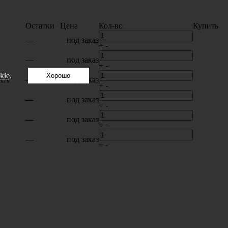
Остатки
Цена
Кол-во
Купить
—
под заказ
+
-
—
под заказ
+
-
kie
.
Хорошо
MAA
—
под заказ
+
-
—
под заказ
+
-
—
под заказ
+
-
—
под заказ
+
-