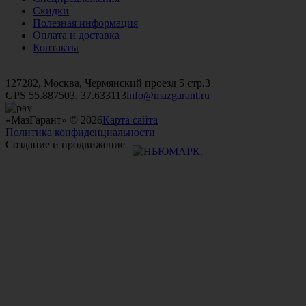
Скидки
Полезная информация
Оплата и доставка
Контакты
+7 (499)
476-82-09
+7 (495)
740-26-16
+7 (495)
972-32-70
127282, Москва, Чермянский проезд 5 стр.3
GPS 55.887503, 37.633113
info@mazgarant.ru
«МазГарант» © 2026
Карта сайта
Политика конфиденциальности
Создание и продвижение