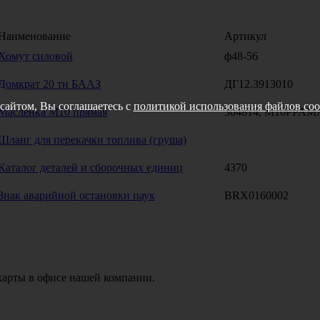
Наименование
Артикул
Хомут силовой
ф48-56
Домкрат 20 тн БААЗ
ДГ12.3913010
сайтом, Вы соглашаетесь с
политикой использования файлов coo
Масленка М10 прямая
304814, M10PPA
Шланг для перекачки топлива (груша)
Каталог деталей и сборочных единиц
4370
Знак аварийной остановки паук
BRX0160002
карты в офисе нашей компании.