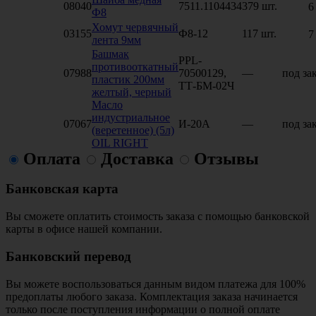
08040
7511.1104434
379 шт.
6
Ф8
Хомут червячный
03155
Ф8-12
117 шт.
7
лента 9мм
Башмак
PPL-
противооткатный
07988
70500129,
—
под за
пластик 200мм
ТТ-БМ-02Ч
желтый, черный
Масло
индустриальное
07067
И-20А
—
под за
(веретенное) (5л)
OIL RIGHT
Оплата
Доставка
Отзывы
Банковская карта
Вы сможете оплатить стоимость заказа с помощью банковской
карты в офисе нашей компании.
Банковский перевод
Вы можете воспользоваться данным видом платежа для 100%
предоплаты любого заказа. Комплектация заказа начинается
только после поступления информации о полной оплате