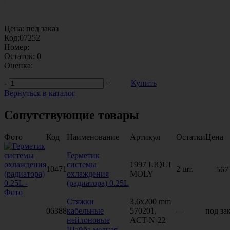
Цена:
под заказ
Код:
07252
Номер:
Остаток:
0
Оценка:
-
+
Купить
Вернуться в каталог
Сопутствующие товары
Фото
Код
Наименование
Артикул
Остатки
Цена
Герметик
системы
1997 LIQUI
10471
2 шт.
567
охлаждения
MOLY
(радиатора) 0.25L
Стяжки
3,6х200 mm
06388
кабельные
570201,
—
под за
нейлоновые
ACT-N-22
Шайба медная