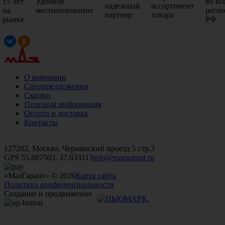
15 лет
Удобное
во вс
надежный
ассортимент
на
местоположение
реги
партнер
товара
рынке
РФ
О компании
Спецпредложения
Скидки
Полезная информация
Оплата и доставка
Контакты
+7 (499)
476-82-09
+7 (495)
740-26-16
+7 (495)
972-32-70
127282, Москва, Чермянский проезд 5 стр.3
GPS 55.887503, 37.633113
info@mazgarant.ru
«МазГарант» © 2026
Карта сайта
Политика конфиденциальности
Создание и продвижение