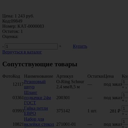
Цена:
1 243
руб.
Код:
09849
Номер:
КАТ-0000083
Остаток:
1
Оценка:
-
+
Купить
Вернуться в каталог
Сопутствующие товары
Фото
Код
Наименование
Артикул
Остатки
Цена
Ко
Резиновый
O-Ring Schnur
12117
—
под заказ
шнур
2,4 мм/8,5 м
+
-
Шланг
03361
подкачки 24м
200301
—
под заказ
+
-
ГОСТ
Гайка петли
03993
375142
1 шт.
281 ₽
ЕВРО
+
-
Набор для
10821
вклейки стекол
271001-01
—
под заказ
+
-