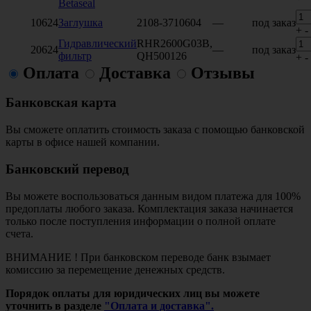
Betaseal
10624
Заглушка
2108-3710604
—
под заказ
+
-
Гидравлический
RHR2600G03B,
20624
—
под заказ
фильтр
QH500126
+
-
Оплата
Доставка
Отзывы
Банковская карта
Вы сможете оплатить стоимость заказа с помощью банковской
карты в офисе нашей компании.
Банковский перевод
Вы можете воспользоваться данным видом платежа для 100%
предоплаты любого заказа. Комплектация заказа начинается
только после поступления информации о полной оплате
счета.
ВНИМАНИЕ ! При банковском переводе банк взымает
комиссию за перемещение денежных средств.
Порядок оплаты для юридических лиц вы можете
уточнить в разделе
"Оплата и доставка".