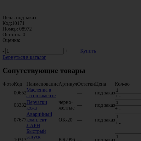
Цена:
под заказ
Код:
10171
Номер:
08972
Остаток:
0
Оценка:
-
+
Купить
Вернуться в каталог
Сопутствующие товары
Фото
Код
Наименование
Артикул
Остатки
Цена
Кол-во
Масленка в
00652
—
под заказ
ассортименте
+
-
Перчатки
черно-
03332
—
под заказ
кожа
желтые
+
-
Аварийный
07677
комплект
ОК-20
—
под заказ
+
-
ЛАРН
Быстрый
запуск
10313
KR-996
—
под заказ