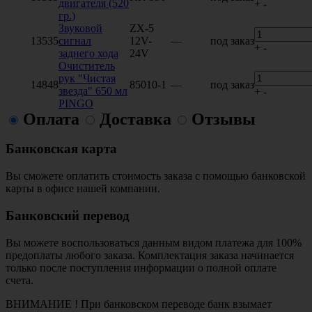
двигателя (520
+
-
гр.)
Звуковой
ZX-5
13535
сигнал
12V-
—
под заказ
+
-
заднего хода
24V
Очиститель
рук "Чистая
14848
85010-1
—
под заказ
звезда" 650 мл
+
-
PINGO
Оплата
Доставка
Отзывы
Банковская карта
Вы сможете оплатить стоимость заказа с помощью банковской
карты в офисе нашей компании.
Банковский перевод
Вы можете воспользоваться данным видом платежа для 100%
предоплаты любого заказа. Комплектация заказа начинается
только после поступления информации о полной оплате
счета.
ВНИМАНИЕ ! При банковском переводе банк взымает