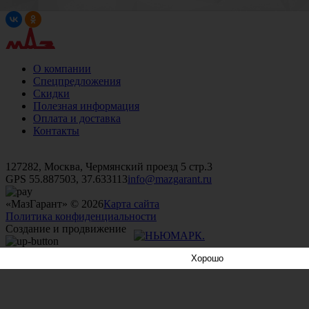
О компании
Спецпредложения
Скидки
Полезная информация
Оплата и доставка
Контакты
+7 (499)
476-82-09
+7 (495)
740-26-16
+7 (495)
972-32-70
127282, Москва, Чермянский проезд 5 стр.3
GPS 55.887503, 37.633113
info@mazgarant.ru
«МазГарант» © 2026
Карта сайта
Политика конфиденциальности
Создание и продвижение
Хорошо