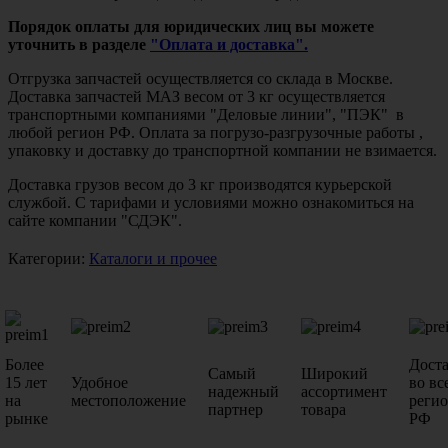
Порядок оплаты для юридических лиц вы можете
уточнить в разделе
"Оплата и доставка".
Отгрузка запчастей осуществляется со склада в Москве.
Доставка запчастей МАЗ весом от 3 кг осуществляется
транспортными компаниями "Деловые линии", "ПЭК" в
любой регион РФ. Оплата за погрузо-разгрузочные работы ,
упаковку и доставку до транспортной компании не взимается.
Доставка грузов весом до 3 кг производятся курьерской
службой. С тарифами и условиями можно ознакомиться на
сайте компании "СДЭК".
Категории:
Каталоги и прочее
Более
Дост
Самый
Широкий
15 лет
Удобное
во вс
надежный
ассортимент
на
местоположение
реги
партнер
товара
рынке
РФ