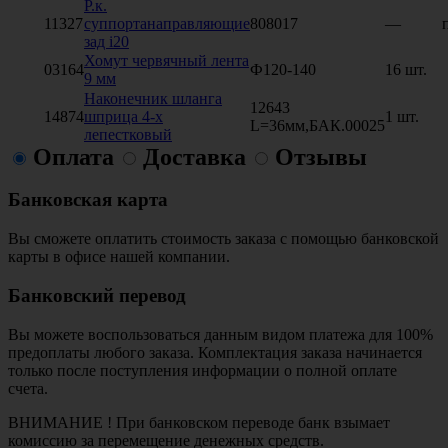
Р.к.
11327
суппортанаправляющие
808017
—
зад i20
Хомут червячный лента
03164
Ф120-140
16 шт.
9 мм
Наконечник шланга
12643
14874
шприца 4-х
1 шт.
L=36мм,БАК.00025
лепестковый
Оплата
Доставка
Отзывы
Банковская карта
Вы сможете оплатить стоимость заказа с помощью банковской
карты в офисе нашей компании.
Банковский перевод
Вы можете воспользоваться данным видом платежа для 100%
предоплаты любого заказа. Комплектация заказа начинается
только после поступления информации о полной оплате
счета.
ВНИМАНИЕ ! При банковском переводе банк взымает
комиссию за перемещение денежных средств.