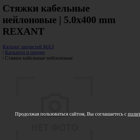
Стяжки кабельные
нейлоновые | 5.0х400 mm
REXANT
Каталог запчастей МАЗ
/
Каталоги и прочее
/
Стяжки кабельные нейлоновые
Продолжая пользоваться сайтом, Вы соглашаетесь с
полит