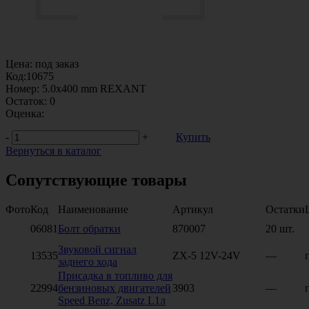
Цена:
под заказ
Код:
10675
Номер:
5.0х400 mm REXANT
Остаток:
0
Оценка:
-
+
Купить
Вернуться в каталог
Сопутствующие товары
Фото
Код
Наименование
Артикул
Остатки
06081
Болт обратки
870007
20 шт.
Звуковой сигнал
13535
ZX-5 12V-24V
—
заднего хода
Присадка в топливо для
22994
бензиновых двигателей
3903
—
Speed Benz, Zusatz L1л