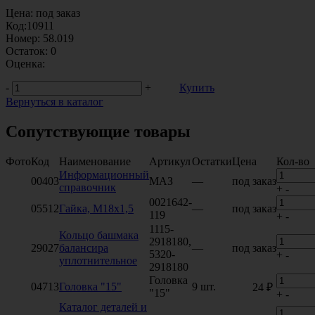
Цена:
под заказ
Код:
10911
Номер:
58.019
Остаток:
0
Оценка:
-
+
Купить
Вернуться в каталог
Сопутствующие товары
Фото
Код
Наименование
Артикул
Остатки
Цена
Кол-во
Информационный
00403
МАЗ
—
под заказ
справочник
+
-
0021642-
05512
Гайка, М18х1,5
—
под заказ
119
+
-
1115-
Кольцо башмака
2918180,
29027
балансира
—
под заказ
5320-
+
-
уплотнительное
2918180
Головка
04713
Головка "15"
9 шт.
24 ₽
"15"
+
-
Каталог деталей и