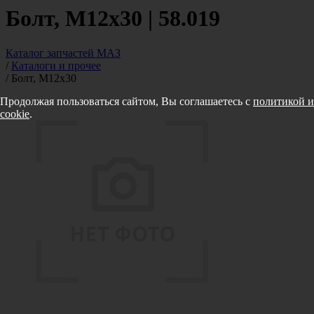
Болт, М12х30 | 58.019
Каталог запчастей МАЗ
/
Каталоги и прочее
/
Болт, М12х30
Продолжая пользоваться сайтом, Вы соглашаетесь с
политикой и
cookie
.