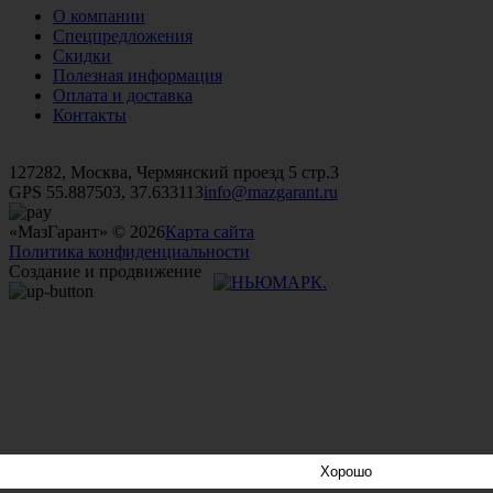
О компании
Спецпредложения
Скидки
Полезная информация
Оплата и доставка
Контакты
+7 (499)
476-82-09
+7 (495)
740-26-16
+7 (495)
972-32-70
127282, Москва, Чермянский проезд 5 стр.3
GPS 55.887503, 37.633113
info@mazgarant.ru
«МазГарант» © 2026
Карта сайта
Политика конфиденциальности
Создание и продвижение
Хорошо