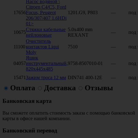
Насос водяной \
Citroen C4/C5, Ford
17656
Focus, Peugeot
1201.G9, P803
—
под 
206/307/407 1.6HDi
01>
Стяжки кабельные
5.0х400 mm
10675
—
под 
нейлоновые
REXANT
Очиститель
11100
контактов Liqui
7510
—
под 
Moly
Ящик
04057
инструментальный,
9758-8507010-01
—
под 
820х445х485
15471
Зажим троса 12 мм
DIN741 400-12Е
—
под 
Оплата
Доставка
Отзывы
Банковская карта
Вы сможете оплатить стоимость заказа с помощью банковской
карты в офисе нашей компании.
Банковский перевод