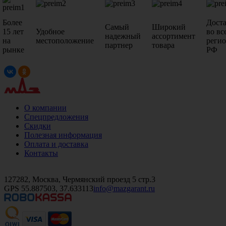
Более
Дост
Самый
Широкий
15 лет
Удобное
во вс
надежный
ассортимент
на
местоположение
реги
партнер
товара
рынке
РФ
О компании
Спецпредложения
Скидки
Полезная информация
Оплата и доставка
Контакты
+7 (499)
476-82-09
+7 (495)
740-26-16
+7 (495)
972-32-70
127282, Москва, Чермянский проезд 5 стр.3
GPS 55.887503, 37.633113
info@mazgarant.ru