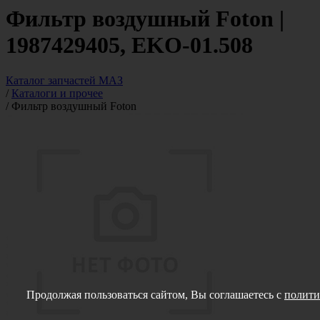
Фильтр воздушный Foton |
1987429405, EKO-01.508
Каталог запчастей МАЗ
/
Каталоги и прочее
/
Фильтр воздушный Foton
Продолжая пользоваться сайтом, Вы соглашаетесь с
полити