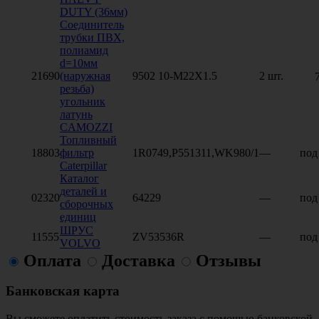
DUTY (36мм)
Соединитель
трубки ПВХ,
полиамид
d=10мм
21690
(наружная
9502 10-M22X1.5
2 шт.
резьба)
угольник
латунь
CAMOZZI
Топливный
18803
фильтр
1R0749,P551311,WK980/1
—
под
Caterpillar
Каталог
деталей и
02320
64229
—
под
сборочных
единиц
ШРУС
11555
ZV53536R
—
под
VOLVO
Оплата
Доставка
Отзывы
Банковская карта
Вы сможете оплатить стоимость заказа с помощью банковской