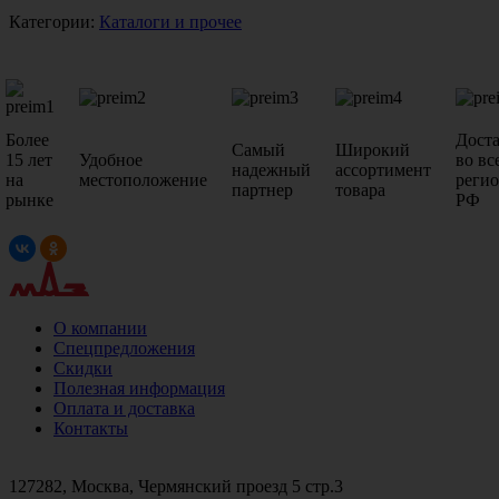
Категории:
Каталоги и прочее
Более
Дост
Самый
Широкий
15 лет
Удобное
во вс
надежный
ассортимент
на
местоположение
реги
партнер
товара
рынке
РФ
О компании
Спецпредложения
Скидки
Полезная информация
Оплата и доставка
Контакты
+7 (499)
476-82-09
+7 (495)
740-26-16
+7 (495)
972-32-70
127282, Москва, Чермянский проезд 5 стр.3