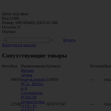
Цена:
под заказ
Код:
11406
Номер:
1987429405, EKO-01.508
Остаток:
0
Оценка:
-
+
Купить
Вернуться в каталог
Сопутствующие товары
Фото
Код
Наименование
Артикул
Остатки
Цен
Фитинг
трубок
06635
(наруж.резьба)
220050
—
под
PC-G, M10x1
d- 8
Соеденитель
PUSH-IN
трубка/трубка
21538
ATD707147
—
под
(TYP - F)
HAEVY