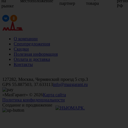
на
местоположение
реги
партнер
товара
рынке
РФ
О компании
Спецпредложения
Скидки
Полезная информация
Оплата и доставка
Контакты
+7 (499)
476-82-09
+7 (495)
740-26-16
+7 (495)
972-32-70
127282, Москва, Чермянский проезд 5 стр.3
GPS 55.887503, 37.633113
info@mazgarant.ru
«МазГарант» © 2026
Карта сайта
Политика конфиденциальности
Создание и продвижение