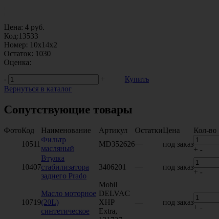
Цена:
4
руб.
Код:
13533
Номер:
10х14х2
Остаток:
1030
Оценка:
-
+
Купить
Вернуться в каталог
Сопутствующие товары
Фото
Код
Наименование
Артикул
Остатки
Цена
Кол-во
Фильтр
10511
MD352626
—
под заказ
масляный
+
-
Втулка
10407
стабилизатора
3406201
—
под заказ
+
-
заднего Prado
Mobil
Масло моторное
DELVAC
10719
(20L)
ХНР
—
под заказ
+
-
синтетическое
Extra,