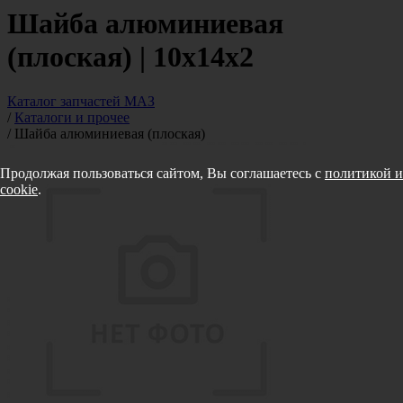
Шайба алюминиевая
(плоская) | 10х14х2
Каталог запчастей МАЗ
/
Каталоги и прочее
/
Шайба алюминиевая (плоская)
Продолжая пользоваться сайтом, Вы соглашаетесь с
политикой и
cookie
.