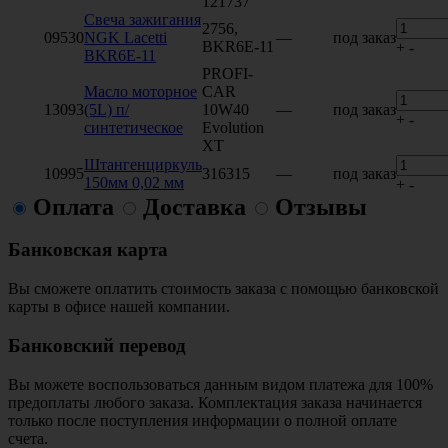
121737
Свеча зажигания
2756,
09530
NGK Lacetti
—
под заказ
BKR6E-11
+
-
BKR6E-11
PROFI-
Масло моторное
CAR
13093
(5L) п/
10W40
—
под заказ
+
-
синтетическое
Evolution
XT
Штангенциркуль
10995
316315
—
под заказ
150мм 0,02 мм
+
-
Оплата
Доставка
Отзывы
Банковская карта
Вы сможете оплатить стоимость заказа с помощью банковской
карты в офисе нашей компании.
Банковский перевод
Вы можете воспользоваться данным видом платежа для 100%
предоплаты любого заказа. Комплектация заказа начинается
только после поступления информации о полной оплате
счета.