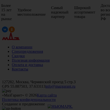
Более
Дост
Самый
Широкий
15 лет
Удобное
во вс
надежный
ассортимент
на
местоположение
реги
партнер
товара
рынке
РФ
О компании
Спецпредложения
Скидки
Полезная информация
Оплата и доставка
Контакты
+7 (499)
476-82-09
+7 (495)
740-26-16
+7 (495)
972-32-70
127282, Москва, Чермянский проезд 5 стр.3
GPS 55.887503, 37.633113
info@mazgarant.ru
«МазГарант» © 2026
Карта сайта
Политика конфиденциальности
Создание и продвижение