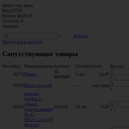
Цена:
под заказ
Код:
15703
Номер:
ф12х18
Остаток:
0
Оценка:
-
+
Купить
Вернуться в каталог
Сопутствующие товары
Фото
Код
Наименование
Артикул
Остатки
Цена
Кол-во
50-
16772
Палец
5 шт.
326 ₽
4605084
+
-
10103
Насос ручной
—
под заказ
+
-
Фитинг
трубок Г-
образн.
06655
220158
29 шт.
75 ₽
(наруж.резьба)
+
-
PL-G
M12x1.25 d-10
Фитинг