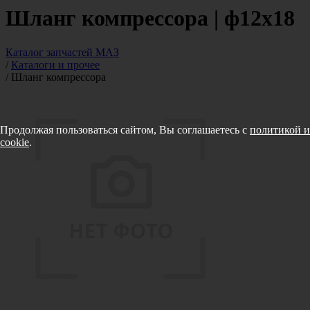
Шланг компрессора | ф12х18
Каталог запчастей МАЗ
/
Каталоги и прочее
/
Шланг компрессора
Продолжая пользоваться сайтом, Вы соглашаетесь с
политикой и
cookie
.