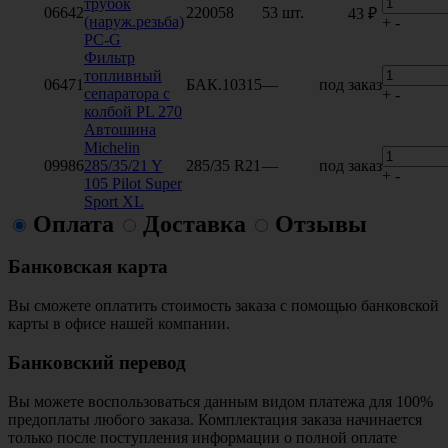
трубок
06642
220058
53 шт.
43 ₽
(наруж.резьба)
+
-
PC-G
Фильтр
топливный
06471
БАК.10315
—
под заказ
сепаратора с
+
-
колбой PL 270
Автошина
Michelin
09986
285/35/21 Y
285/35 R21
—
под заказ
+
-
105 Pilot Super
Sport XL
Оплата
Доставка
Отзывы
Банковская карта
Вы сможете оплатить стоимость заказа с помощью банковской
карты в офисе нашей компании.
Банковский перевод
Вы можете воспользоваться данным видом платежа для 100%
предоплаты любого заказа. Комплектация заказа начинается
только после поступления информации о полной оплате