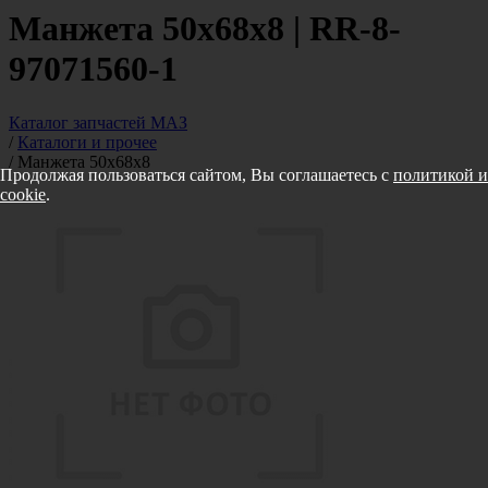
Манжета 50х68х8 | RR-8-
97071560-1
Каталог запчастей МАЗ
/
Каталоги и прочее
/
Манжета 50х68х8
Продолжая пользоваться сайтом, Вы соглашаетесь с
политикой и
cookie
.