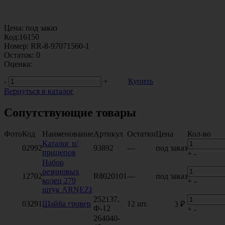
Цена:
под заказ
Код:
16150
Номер:
RR-8-97071560-1
Остаток:
0
Оценка:
-
+
Купить
Вернуться в каталог
Сопутствующие товары
Фото
Код
Наименование
Артикул
Остатки
Цена
Кол-во
Каталог п/
02992
93892
—
под заказ
прицепов
+
-
Набор
резиновых
12702
R8020101
—
под заказ
колец 279
+
-
штук ARNEZI
252137,
03291
Шайба гровер
12 шт.
3 ₽
Ф-12
+
-
264040-