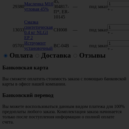
45,
Масленка М10
29380
304817-
—
под заказ
угловая 45%
+
-
П*, ER-
10145
Смазка
синтетическая
13033
CH008
—
под заказ
0.4 кг NLGI
+
-
EP 2
Иструмент
05701
ВС-04В
—
под заказ
установочный
+
-
Оплата
Доставка
Отзывы
Банковская карта
Вы сможете оплатить стоимость заказа с помощью банковской
карты в офисе нашей компании.
Банковский перевод
Вы можете воспользоваться данным видом платежа для 100%
предоплаты любого заказа. Комплектация заказа начинается
только после поступления информации о полной оплате
счета.