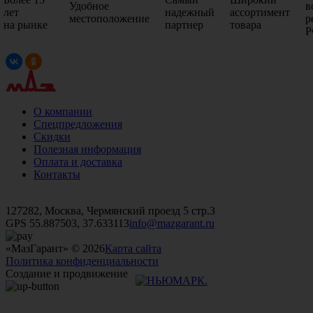
Удобное
в
лет
надежный
ассортимент
местоположение
р
на рынке
партнер
товара
Р
О компании
Спецпредложения
Скидки
Полезная информация
Оплата и доставка
Контакты
+7 (499)
476-82-09
+7 (495)
740-26-16
+7 (495)
972-32-70
127282, Москва, Чермянский проезд 5 стр.3
GPS 55.887503, 37.633113
info@mazgarant.ru
«МазГарант» © 2026
Карта сайта
Политика конфиденциальности
Создание и продвижение