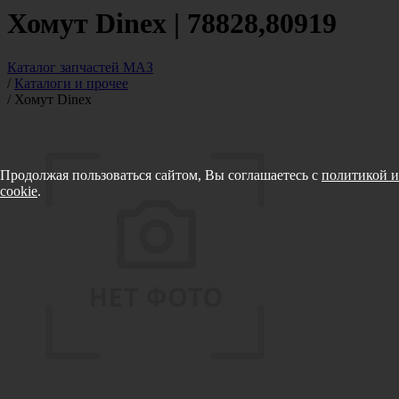
Хомут Dinex | 78828,80919
Каталог запчастей МАЗ
/
Каталоги и прочее
/
Хомут Dinex
Продолжая пользоваться сайтом, Вы соглашаетесь с
политикой и
cookie
.