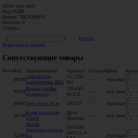
Цена:
под заказ
Код:
16200
Номер:
78828,80919
Остаток:
0
Оценка:
-
+
Купить
Вернуться в каталог
Сопутствующие товары
Фото
Код
Наименование
Артикул
Остатки
Цена
Кол-в
Очиститель
CC-220-
09580
—
под заказ
карбюратора 283г
RU
+
-
Кольцо цапфы
135-145-
03058
—
под заказ
(суппорта)
46-2-3
+
-
09040
Трос тента 36 м
180125
—
под заказ
+
-
Ключ накидной
Дело
04740
—
под заказ
12х13
Техники
+
-
Масло
1041435
трансмиссионное
API GL-4
22009
4 л
—
под заказ