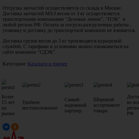
Отгрузка запчастей осуществляется со склада в Москве.
Доставка запчастей МАЗ весом от 3 кг осуществляется
транспортными компаниями "Деловые линии", "ПЭК" в
любой регион РФ. Оплата за погрузо-разгрузочные работы ,
упаковку и доставку до транспортной компании не взимается.
Доставка грузов весом до 3 кг производятся курьерской
службой. С тарифами и условиями можно ознакомиться на
сайте компании "СДЭК".
Категории:
Каталоги и прочее
Более
Дост
Самый
Широкий
15 лет
Удобное
во вс
надежный
ассортимент
на
местоположение
реги
партнер
товара
рынке
РФ