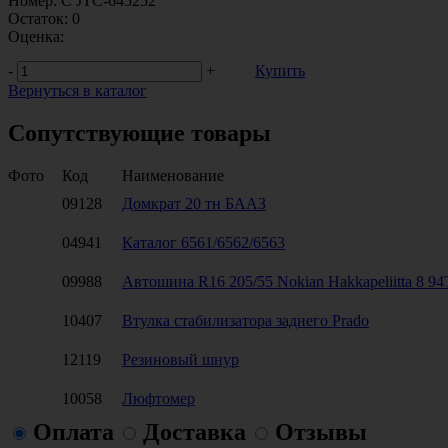
Номер:
C JTC-645252
Остаток:
0
Оценка:
-
+
Купить
Вернуться в каталог
Сопутствующие товары
Фото
Код
Наименование
09128
Домкрат 20 тн БААЗ
04941
Каталог 6561/6562/6563
09988
Автошина R16 205/55 Nokian Hakkapeliitta 8 94
10407
Втулка стабилизатора заднего Prado
12119
Резиновый шнур
10058
Люфтомер
Оплата
Доставка
Отзывы