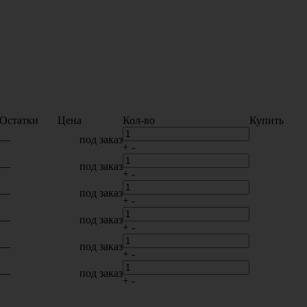
Остатки
Цена
Кол-во
Купить
—
под заказ
+
-
—
под заказ
+
-
—
под заказ
+
-
—
под заказ
+
-
—
под заказ
+
-
—
под заказ
+
-