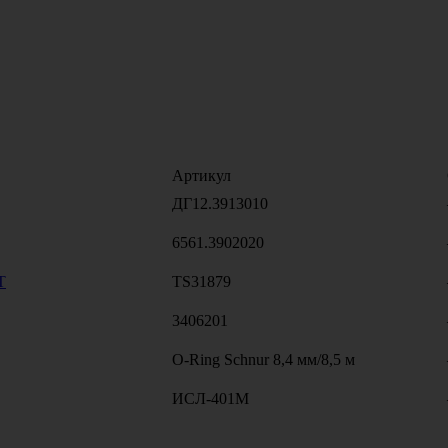
Артикул
ДГ12.3913010
6561.3902020
T
TS31879
3406201
O-Ring Schnur 8,4 мм/8,5 м
ИСЛ-401М