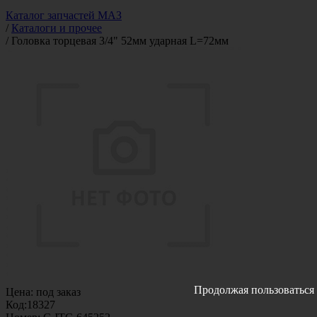
Каталог запчастей МАЗ
/
Каталоги и прочее
/
Головка торцевая 3/4" 52мм ударная L=72мм
Продолжая пользоваться 
Цена:
под заказ
Код:
18327