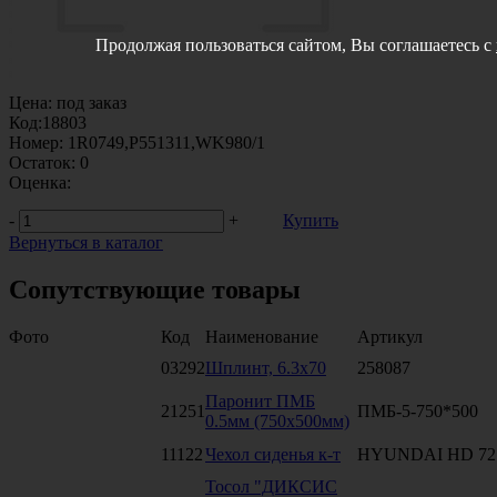
Продолжая пользоваться сайтом, Вы соглашаетесь с
Цена:
под заказ
Код:
18803
Номер:
1R0749,P551311,WK980/1
Остаток:
0
Оценка:
-
+
Купить
Вернуться в каталог
Сопутствующие товары
Фото
Код
Наименование
Артикул
03292
Шплинт, 6.3х70
258087
Паронит ПМБ
21251
ПМБ-5-750*500
0.5мм (750х500мм)
11122
Чехол сиденья к-т
HYUNDAI HD 72
Тосол "ДИКСИС