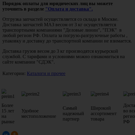
Порядок оплаты для юридических лиц вы можете
уточнить в разделе
"Оплата и доставка".
Отгрузка запчастей осуществляется со склада в Москве.
Доставка запчастей МАЗ весом от 3 кг осуществляется
транспортными компаниями "Деловые линии", "ПЭК" в
любой регион РФ. Оплата за погрузо-разгрузочные работы ,
упаковку и доставку до транспортной компании не взимается.
Доставка грузов весом до 3 кг производятся курьерской
службой. С тарифами и условиями можно ознакомиться на
сайте компании "СДЭК".
Категории:
Каталоги и прочее
Более
Дост
Самый
Широкий
15 лет
Удобное
во вс
надежный
ассортимент
на
местоположение
реги
партнер
товара
рынке
РФ