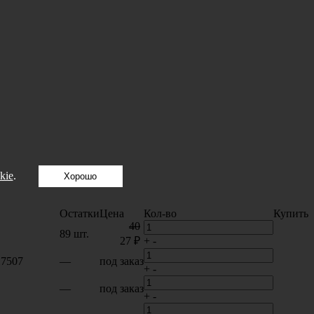
kie
.
Хорошо
Остатки
Цена
Кол-во
Купить
40
89 шт.
27 ₽
+
-
17507
—
под заказ
+
-
—
под заказ
+
-