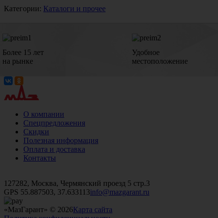
Категории:
Каталоги и прочее
Более 15 лет
Удобное
на рынке
местоположение
О компании
Спецпредложения
Скидки
Полезная информация
Оплата и доставка
Контакты
+7 (499)
476-82-09
+7 (495)
740-26-16
+7 (495)
972-32-70
127282, Москва, Чермянский проезд 5 стр.3
GPS 55.887503, 37.633113
info@mazgarant.ru
«МазГарант» © 2026
Карта сайта