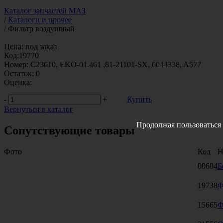
Каталог запчастей МАЗ
/
Каталоги и прочее
/
Фильтр воздушный
Цена:
под заказ
Код:
19770
Номер:
C23610, EKO-01.461 ,81-21101-SX, 6044338, A577
Остаток:
0
Оценка:
-
+
Купить
Вернуться в каталог
Продолжая пользоваться 
Сопутствующие товары
Фото
Код
Н
00604
Б
19738
Ф
15665
Ф