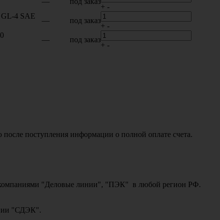
—
под заказ
+
-
I GL-4 SAE
—
под заказ
+
-
00
—
под заказ
+
-
о после поступления информации о полной оплате счета.
ми компаниями "Деловые линии", "ПЭК" в любой регион РФ.
ании "СДЭК".