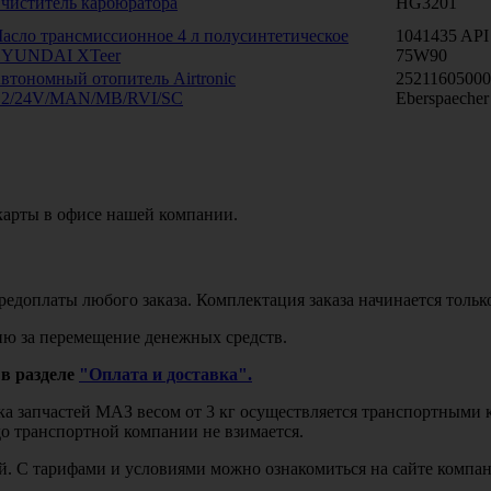
чиститель карбюратора
HG3201
асло трансмиссионное 4 л полусинтетическое
1041435 AP
YUNDAI XTeer
75W90
втономный отопитель Airtronic
2521160500
2/24V/MAN/MB/RVI/SC
Eberspaecher
карты в офисе нашей компании.
едоплаты любого заказа. Комплектация заказа начинается тольк
ю за перемещение денежных средств.
в разделе
"Оплата и доставка".
авка запчастей МАЗ весом от 3 кг осуществляется транспортны
до транспортной компании не взимается.
бой. С тарифами и условиями можно ознакомиться на сайте комп