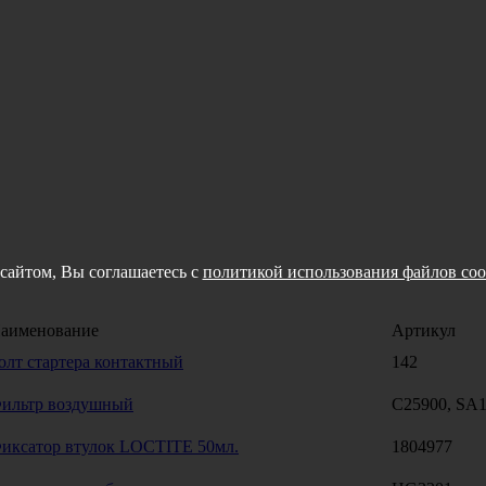
сайтом, Вы соглашаетесь с
политикой использования файлов coo
аименование
Артикул
олт стартера контактный
142
ильтр воздушный
C25900, SA
иксатор втулок LOCTITE 50мл.
1804977