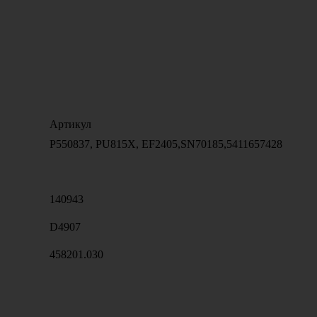
Артикул
P550837, PU815X, EF2405,SN70185,5411657428
140943
D4907
458201.030