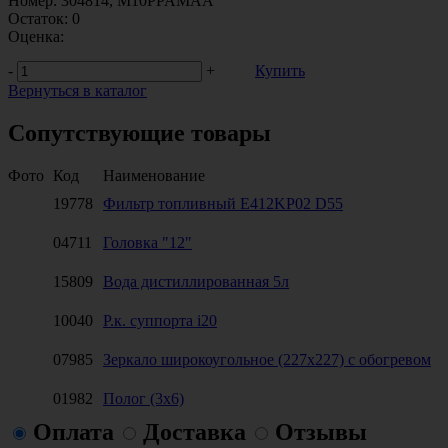
Номер:
304814, M10PPAMAA
Остаток:
0
Оценка:
-
+
Купить
Вернуться в каталог
Сопутствующие товары
Фото
Код
Наименование
19778
Фильтр топливный E412KP02 D55
04711
Головка "12"
15809
Вода дистиллированная 5л
10040
Р.к. суппорта i20
07985
Зеркало широкоугольное (227х227) с обогревом
01982
Полог (3х6)
Оплата
Доставка
Отзывы