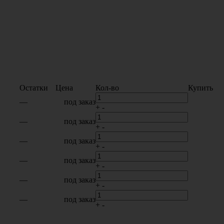
Остатки
Цена
Кол-во
Купить
—
под заказ
+
-
—
под заказ
+
-
—
под заказ
+
-
—
под заказ
+
-
—
под заказ
+
-
—
под заказ
+
-