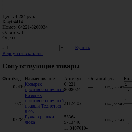
Цена:
4 284
руб.
Код:
04414
Номер:
64221-8200034
Остаток:
1
Оценка:
-
+
Купить
Вернуться в каталог
Сопутствующие товары
Фото
Код
Наименование
Артикул
Остатки
Цена
Кол
Козырек
64221-
02419
—
под заказ
противосолнечный
8008024
+
-
Козырек
противосолнечный
10753
21124-02
—
под заказ
правый Технотрон
+
-
в сб.
Ручка крышки
5336-
07789
—
под заказ
люка
5713440
+
-
11.8407010-