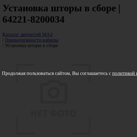
Установка шторы в сборе |
64221-8200034
Каталог запчастей МАЗ
/
Принадлежности кабины
/
Установка шторы в сборе
Продолжая пользоваться сайтом, Вы соглашаетесь с
политикой 