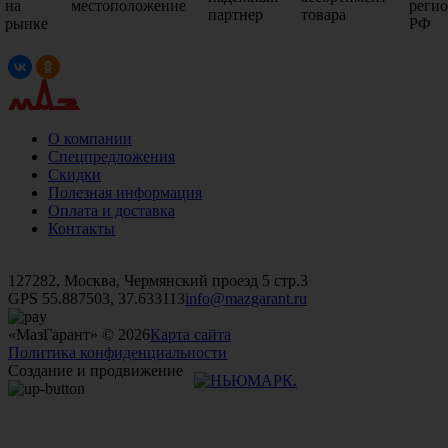
на
местоположение
реги
партнер
товара
рынке
РФ
О компании
Спецпредложения
Скидки
Полезная информация
Оплата и доставка
Контакты
+7 (499)
476-82-09
+7 (495)
740-26-16
+7 (495)
972-32-70
127282, Москва, Чермянский проезд 5 стр.3
GPS 55.887503, 37.633113
info@mazgarant.ru
«МазГарант» © 2026
Карта сайта
Политика конфиденциальности
Создание и продвижение