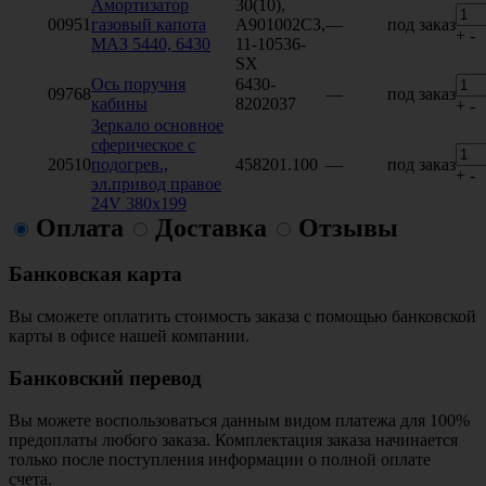
Амортизатор
30(10),
00951
газовый капота
A901002C3,
—
под заказ
+
-
МАЗ 5440, 6430
11-10536-
SX
Ось поручня
6430-
09768
—
под заказ
кабины
8202037
+
-
Зеркало основное
сферическое с
20510
подогрев.,
458201.100
—
под заказ
+
-
эл.привод правое
24V 380х199
Оплата
Доставка
Отзывы
Банковская карта
Вы сможете оплатить стоимость заказа с помощью банковской
карты в офисе нашей компании.
Банковский перевод
Вы можете воспользоваться данным видом платежа для 100%
предоплаты любого заказа. Комплектация заказа начинается
только после поступления информации о полной оплате
счета.