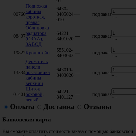
01
Подножка
6430-
кабины
00766
8405024-
—
под заказ
короткая,
+
-
010
правая
Облицовка
радиатора
64221-
08407
—
под заказ
(ОЗАА),
8401020
+
-
ЗАВОД
555102-
19822
Кронштейн
—
под заказ
8403043
+
-
Держатель
панели
643019-
13334
брызговика
—
под заказ
8403026
+
-
кабины
верхний
Щиток
64221-
01401
боковой,
—
под заказ
8401127
+
-
левый
Оплата
Доставка
Отзывы
Банковская карта
Вы сможете оплатить стоимость заказа с помощью банковской