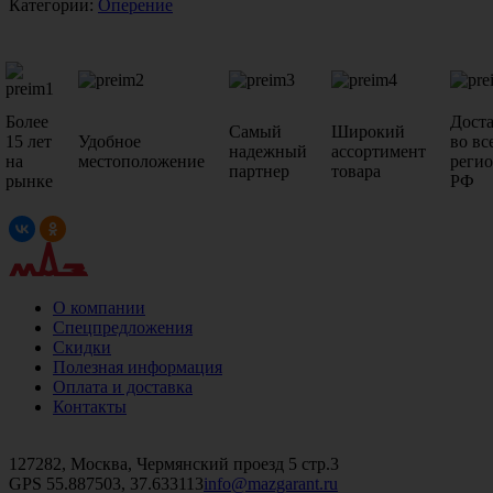
Категории:
Оперение
Более
Дост
Самый
Широкий
15 лет
Удобное
во вс
надежный
ассортимент
на
местоположение
реги
партнер
товара
рынке
РФ
О компании
Спецпредложения
Скидки
Полезная информация
Оплата и доставка
Контакты
+7 (499)
476-82-09
+7 (495)
740-26-16
+7 (495)
972-32-70
127282, Москва, Чермянский проезд 5 стр.3
GPS 55.887503, 37.633113
info@mazgarant.ru