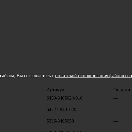
сайтом, Вы соглашаетесь с
политикой использования файлов coo
Артикул
Остатки
6430-8405024-010
—
64221-8401020
—
5336-8405058
—