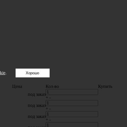
kie
.
Хорошо
Цена
Кол-во
Купить
под заказ
+
-
под заказ
+
-
под заказ
+
-