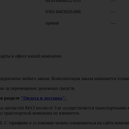
6430-8406022-010
—
6501-8403020-000
—
правая
—
карты в офисе нашей компании.
едоплаты любого заказа. Комплектация заказа начинается тольк
ю за перемещение денежных средств.
в разделе
"Оплата и доставка".
авка запчастей МАЗ весом от 3 кг осуществляется транспортны
до транспортной компании не взимается.
бой. С тарифами и условиями можно ознакомиться на сайте комп