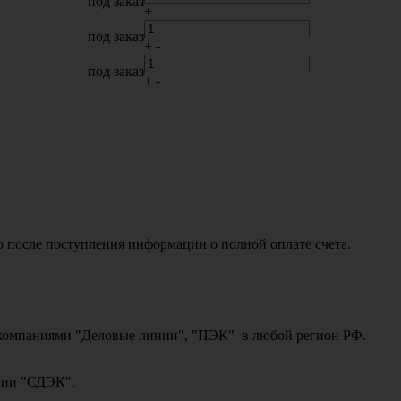
под заказ
+
-
под заказ
+
-
под заказ
+
-
о после поступления информации о полной оплате счета.
ми компаниями "Деловые линии", "ПЭК" в любой регион РФ.
ании "СДЭК".