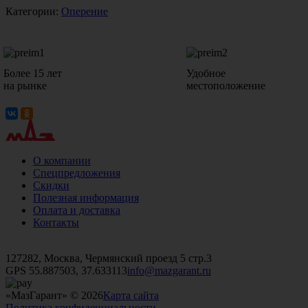
Категории:
Оперение
Более 15 лет
Удобное
на рынке
местоположение
О компании
Спецпредложения
Скидки
Полезная информация
Оплата и доставка
Контакты
+7 (499)
476-82-09
+7 (495)
740-26-16
+7 (495)
972-32-70
127282, Москва, Чермянский проезд 5 стр.3
GPS 55.887503, 37.633113
info@mazgarant.ru
«МазГарант» © 2026
Карта сайта
Политика конфиденциальности