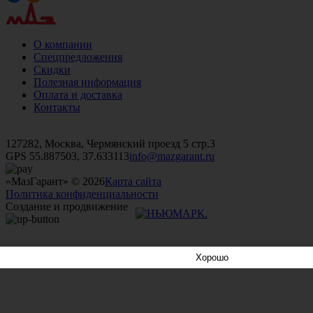
О компании
Спецпредложения
Скидки
Полезная информация
Оплата и доставка
Контакты
+7 (499)
476-82-09
+7 (495)
740-26-16
+7 (495)
972-32-70
127282, Москва, Чермянский проезд 5 стр.3
GPS 55.887503, 37.633113
info@mazgarant.ru
«МазГарант» © 2026
Карта сайта
Политика конфиденциальности
Создание и продвижение
Хорошо