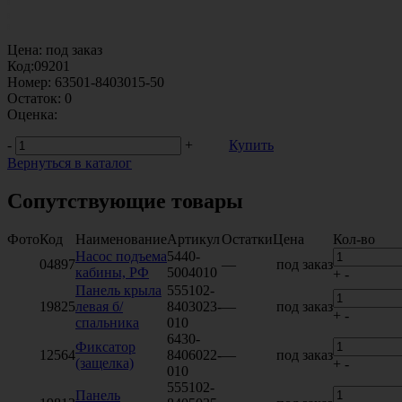
Цена:
под заказ
Код:
09201
Номер:
63501-8403015-50
Остаток:
0
Оценка:
-
+
Купить
Вернуться в каталог
Сопутствующие товары
Фото
Код
Наименование
Артикул
Остатки
Цена
Кол-во
Насос подъема
5440-
04897
—
под заказ
кабины, РФ
5004010
+
-
Панель крыла
555102-
19825
левая б/
8403023-
—
под заказ
+
-
спальника
010
6430-
Фиксатор
12564
8406022-
—
под заказ
(защелка)
+
-
010
555102-
Панель