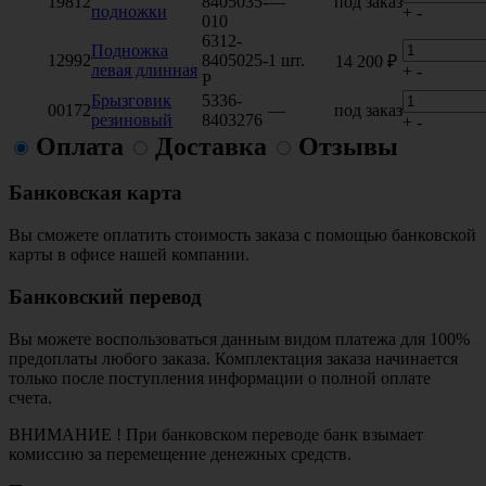
19812
8405035-
—
под заказ
подножки
+
-
010
6312-
Подножка
12992
8405025-
1 шт.
14 200 ₽
левая длинная
+
-
Р
Брызговик
5336-
00172
—
под заказ
резиновый
8403276
+
-
Оплата
Доставка
Отзывы
Банковская карта
Вы сможете оплатить стоимость заказа с помощью банковской
карты в офисе нашей компании.
Банковский перевод
Вы можете воспользоваться данным видом платежа для 100%
предоплаты любого заказа. Комплектация заказа начинается
только после поступления информации о полной оплате
счета.
ВНИМАНИЕ ! При банковском переводе банк взымает
комиссию за перемещение денежных средств.