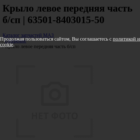
Крыло левое передняя часть
б/сп | 63501-8403015-50
Каталог запчастей МАЗ
Продолжая пользоваться сайтом, Вы соглашаетесь с
политикой и
/
Оперение
cookie
.
/
Крыло левое передняя часть б/сп