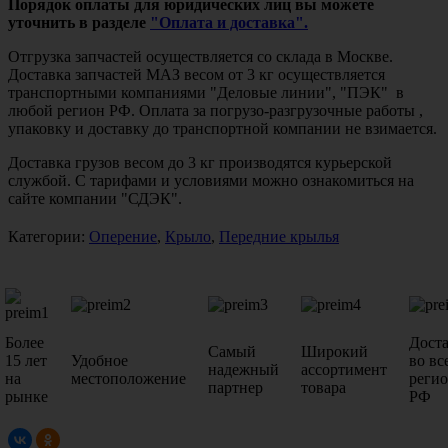
Порядок оплаты для юридических лиц вы можете
уточнить в разделе
"Оплата и доставка".
Отгрузка запчастей осуществляется со склада в Москве.
Доставка запчастей МАЗ весом от 3 кг осуществляется
транспортными компаниями "Деловые линии", "ПЭК" в
любой регион РФ. Оплата за погрузо-разгрузочные работы ,
упаковку и доставку до транспортной компании не взимается.
Доставка грузов весом до 3 кг производятся курьерской
службой. С тарифами и условиями можно ознакомиться на
сайте компании "СДЭК".
Категории:
Оперение
,
Крыло
,
Передние крылья
Более
Дост
Самый
Широкий
15 лет
Удобное
во вс
надежный
ассортимент
на
местоположение
реги
партнер
товара
рынке
РФ