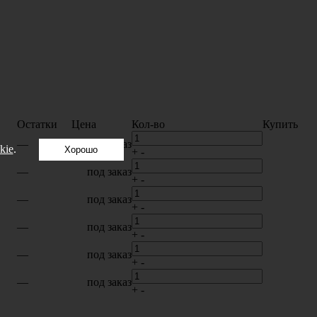
Остатки
Цена
Кол-во
Купить
—
под заказ
kie
.
Хорошо
+
-
—
под заказ
+
-
—
под заказ
+
-
—
под заказ
+
-
—
под заказ
+
-
—
под заказ
+
-