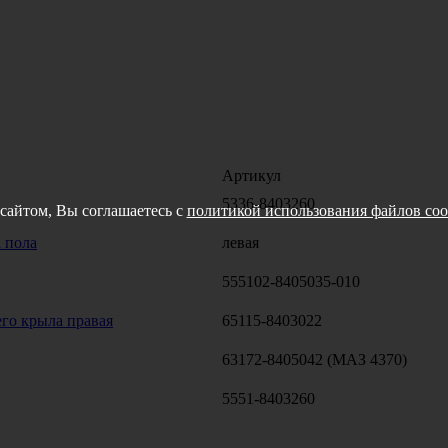
Артикул
5336-8403260
сайтом, Вы соглашаетесь с
политикой использования файлов coo
 пола
левая
555102-8405035-010
его крыла правая
65115-8403022
63172-8405042 (МАЗ 4370)
5551-8403260