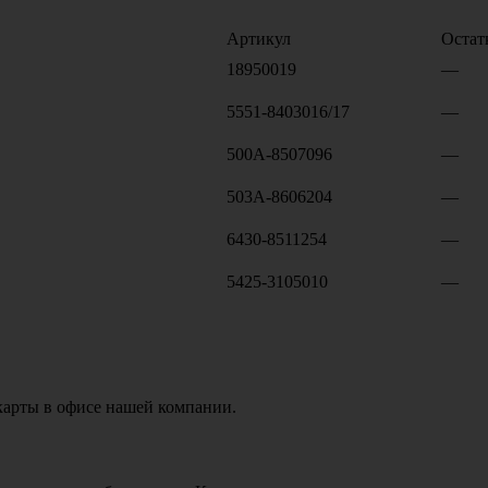
Артикул
Остат
18950019
—
5551-8403016/17
—
500А-8507096
—
503А-8606204
—
6430-8511254
—
5425-3105010
—
карты в офисе нашей компании.