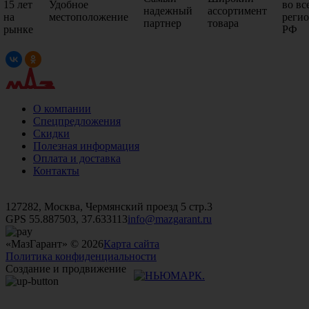
15 лет
Удобное
во вс
надежный
ассортимент
на
местоположение
реги
партнер
товара
рынке
РФ
О компании
Спецпредложения
Скидки
Полезная информация
Оплата и доставка
Контакты
+7 (499)
476-82-09
+7 (495)
740-26-16
+7 (495)
972-32-70
127282, Москва, Чермянский проезд 5 стр.3
GPS 55.887503, 37.633113
info@mazgarant.ru
«МазГарант» © 2026
Карта сайта
Политика конфиденциальности
Создание и продвижение