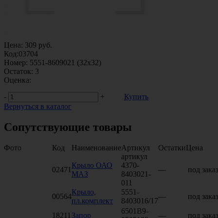
Цена:
309
руб.
Код:
03704
Номер:
5551-8609021 (32х32)
Остаток:
3
Оценка:
-
+
Купить
Вернуться в каталог
Сопутствующие товары
Фото
Код
Наименование
Артикул
Остатки
Цена
артикул
Крыло ОАО
4370-
02471
—
под зака
МАЗ
8403021-
011
Крыло,
5551-
00564
—
под зака
пл.комплект
8403016/17
6501В9-
18211
Запор
—
под зака