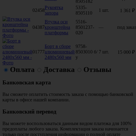
8505182
Рукоятка
5335-
02458
1 шт.
1 361 ₽
запора
8505110
Втулка оси
5516-
04387
кронштейна
8501237-
—
под зака
платформы
020
Борт в сборе
9758-
01777
алюминиевый
8503010 б/
7 шт.
15 000 ₽
2480х560 мм
у
Оплата
Доставка
Отзывы
Банковская карта
Вы сможете оплатить стоимость заказа с помощью банковской
карты в офисе нашей компании.
Банковский перевод
Вы можете воспользоваться данным видом платежа для 100%
предоплаты любого заказа. Комплектация заказа начинается
только после поступления информации о полной оплате