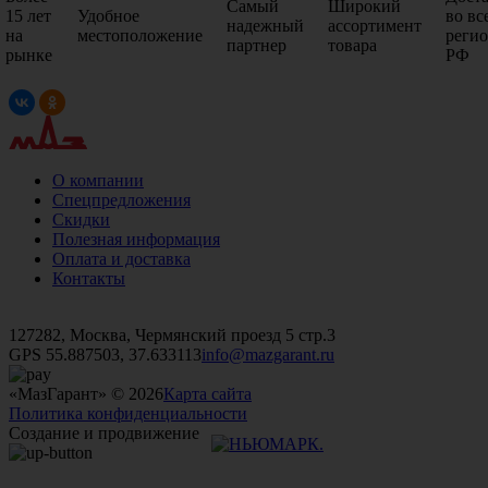
Самый
Широкий
15 лет
Удобное
во вс
надежный
ассортимент
на
местоположение
реги
партнер
товара
рынке
РФ
О компании
Спецпредложения
Скидки
Полезная информация
Оплата и доставка
Контакты
+7 (499)
476-82-09
+7 (495)
740-26-16
+7 (495)
972-32-70
127282, Москва, Чермянский проезд 5 стр.3
GPS 55.887503, 37.633113
info@mazgarant.ru
«МазГарант» © 2026
Карта сайта
Политика конфиденциальности
Создание и продвижение