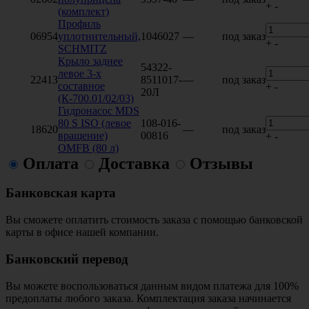
+
-
(комплект)
Профиль
06954
уплотнительный,
1046027
—
под заказ
+
-
SCHMITZ
Крыло заднее
54322-
левое 3-х
22413
8511017-
—
под заказ
составное
+
-
20Л
(К-700.01/02/03)
Гидронасос MDS
80 S ISO (левое
108-016-
18620
—
под заказ
вращение)
00816
+
-
OMFB (80 л)
Оплата
Доставка
Отзывы
Банковская карта
Вы сможете оплатить стоимость заказа с помощью банковской
карты в офисе нашей компании.
Банковский перевод
Вы можете воспользоваться данным видом платежа для 100%
предоплаты любого заказа. Комплектация заказа начинается