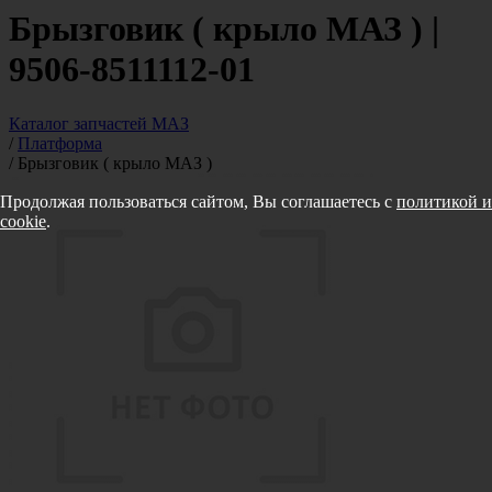
Брызговик ( крыло МАЗ ) |
9506-8511112-01
Каталог запчастей МАЗ
/
Платформа
/
Брызговик ( крыло МАЗ )
Продолжая пользоваться сайтом, Вы соглашаетесь с
политикой и
cookie
.