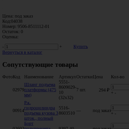
Цена:
под заказ
Код:
04038
Номер:
9506-8511112-01
Остаток:
0
Оценка:
-
+
Купить
Вернуться в каталог
Сопутствующие товары
Фото
Код
Наименование
Артикул
Остатки
Цена
Кол-во
5551-
Шланг подъема
8609029-
02979
платформы (475
7 шт.
294 ₽
10
+
-
мм)
(32х32)
Р.к.
гидроцилиндра
5516-
00914
—
под заказ
подъема кузова 3
8603510
+
-
шток., полный
Борт
02602
полуприцепа
9397-40
—
под заказ