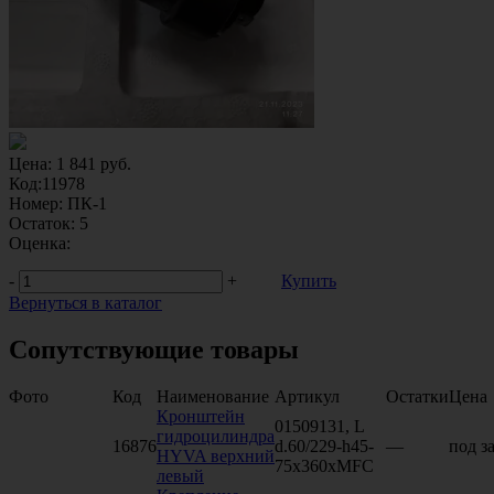
Цена:
1 841
руб.
Код:
11978
Номер:
ПК-1
Остаток:
5
Оценка:
-
+
Купить
Вернуться в каталог
Сопутствующие товары
Фото
Код
Наименование
Артикул
Остатки
Цена
Кронштейн
01509131, L
гидроцилиндра
16876
d.60/229-h45-
—
под з
HYVA верхний
75x360xMFC
левый