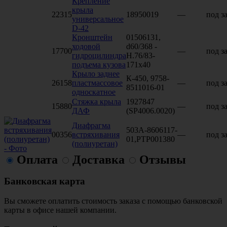
Крепление
крыла
22315
18950019
—
под з
универсальное
D-42
Кронштейн
01506131,
ходовой
d60/368 -
17700
—
под з
гидроцилиндра
H.76/83-
подъема кузова
171х40
Крыло заднее
К-450, 9758-
26158
пластмассовое
—
под з
8511016-01
односкатное
Стяжка крыла
1927847
15880
—
под з
ДАФ
(SP4006.0020)
Диафрагма
503А-8606117-
00356
встряхивания
—
под з
01,PTP001380
(полиуретан)
Оплата
Доставка
Отзывы
Банковская карта
Вы сможете оплатить стоимость заказа с помощью банковской
карты в офисе нашей компании.