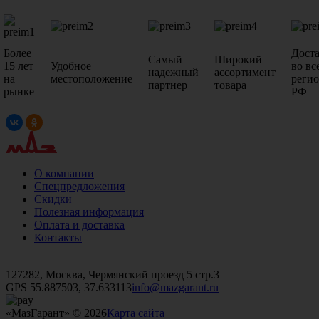
Более
Дост
Самый
Широкий
15 лет
Удобное
во вс
надежный
ассортимент
на
местоположение
реги
партнер
товара
рынке
РФ
О компании
Спецпредложения
Скидки
Полезная информация
Оплата и доставка
Контакты
+7 (499)
476-82-09
+7 (495)
740-26-16
+7 (495)
972-32-70
127282, Москва, Чермянский проезд 5 стр.3
GPS 55.887503, 37.633113
info@mazgarant.ru
«МазГарант» © 2026
Карта сайта