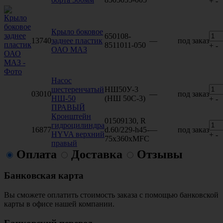
+
-
Крыло боковое
650108-
13740
заднее пластик
—
под заказ
8511011-050
+
-
ОАО МАЗ
Насос
шестеренчатый
НШ50У-3
03010
—
под заказ
НШ-50
(НШ 50С-3)
+
-
ПРАВЫЙ
Кронштейн
01509130, R
гидроцилиндра
16877
d.60/229-h45-
—
под заказ
HYVA верхний
+
-
75x360xMFC
правый
Оплата
Доставка
Отзывы
Банковская карта
Вы сможете оплатить стоимость заказа с помощью банковской
карты в офисе нашей компании.