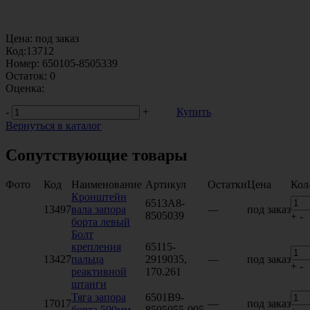
Цена:
под заказ
Код:
13712
Номер:
650105-8505339
Остаток:
0
Оценка:
-
+
Купить
Вернуться в каталог
Сопутствующие товары
Фото
Код
Наименование
Артикул
Остатки
Цена
Кол
Кронштейн
6513А8-
13497
вала запора
—
под заказ
8505039
+
-
борта левый
Болт
крепления
65115-
13427
пальца
2919035,
—
под заказ
+
-
реактивной
170.261
штанги
Тяга запора
6501В9-
17017
—
под заказ
борта 500мм
8505055-005