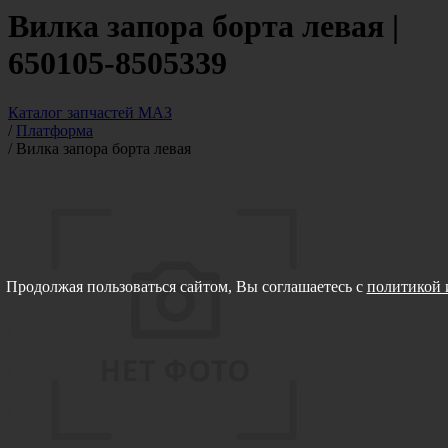
Вилка запора борта левая |
650105-8505339
Каталог запчастей МАЗ
/
Платформа
/
Вилка запора борта левая
Продолжая пользоваться сайтом, Вы соглашаетесь с
политикой 