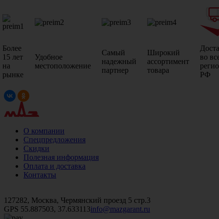
Более
Дост
Самый
Широкий
15 лет
Удобное
во вс
надежный
ассортимент
на
местоположение
реги
партнер
товара
рынке
РФ
О компании
Спецпредложения
Скидки
Полезная информация
Оплата и доставка
Контакты
+7 (499)
476-82-09
+7 (495)
740-26-16
+7 (495)
972-32-70
127282, Москва, Чермянский проезд 5 стр.3
GPS 55.887503, 37.633113
info@mazgarant.ru