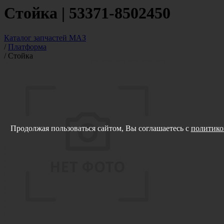
Стойка | 53371-8502450
Каталог запчастей МАЗ
/
Платформа
/
Стойка
Продолжая пользоваться сайтом, Вы соглашаетесь с
политико