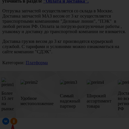
уточнить в разделе
"Оплата и доставка".
Отгрузка запчастей осуществляется со склада в Москве.
Доставка запчастей МАЗ весом от 3 кг осуществляется
транспортными компаниями "Деловые линии", "ПЭК" в
любой регион РФ. Оплата за погрузо-разгрузочные работы ,
упаковку и доставку до транспортной компании не взимается.
Доставка грузов весом до 3 кг производятся курьерской
службой. С тарифами и условиями можно ознакомиться на
сайте компании "СДЭК".
Категории:
Платформа
Более
Дост
Самый
Широкий
15 лет
Удобное
во вс
надежный
ассортимент
на
местоположение
реги
партнер
товара
рынке
РФ