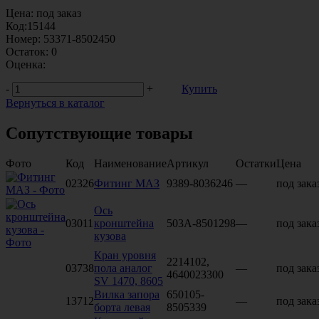
Цена:
под заказ
Код:
15144
Номер:
53371-8502450
Остаток:
0
Оценка:
-
+
Купить
Вернуться в каталог
Сопутствующие товары
Фото
Код
Наименование
Артикул
Остатки
Цена
02326
Фитинг МАЗ
9389-8036246
—
под зака
Ось
03011
кронштейна
503А-8501298
—
под зака
кузова
Кран уровня
2214102,
03738
пола аналог
—
под зака
4640023300
SV 1470, 8605
Вилка запора
650105-
13712
—
под зака
борта левая
8505339