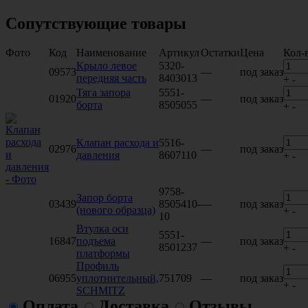
Сопутствующие товары
Фото
Код
Наименование
Артикул
Остатки
Цена
Кол-
Крыло левое
5320-
09573
—
под заказ
передняя часть
8403013
+
-
Тяга запора
5551-
01920
—
под заказ
борта
8505055
+
-
Клапан расхода и
5516-
02976
—
под заказ
давления
8607110
+
-
9758-
Запор борта
03439
8505410-
—
под заказ
(нового образца)
+
-
10
Втулка оси
5551-
16847
подъема
—
под заказ
8501237
+
-
платформы
Профиль
06955
уплотнительный,
751709
—
под заказ
+
-
SCHMITZ
Оплата
Доставка
Отзывы