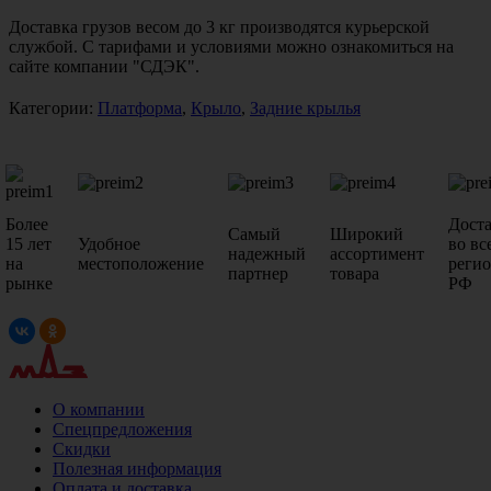
Доставка грузов весом до 3 кг производятся курьерской
службой. С тарифами и условиями можно ознакомиться на
сайте компании "СДЭК".
Категории:
Платформа
,
Крыло
,
Задние крылья
Более
Дост
Самый
Широкий
15 лет
Удобное
во вс
надежный
ассортимент
на
местоположение
реги
партнер
товара
рынке
РФ
О компании
Спецпредложения
Скидки
Полезная информация
Оплата и доставка