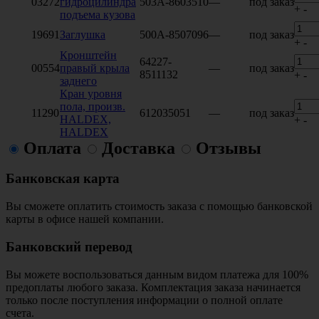
03272
гидроцилиндра
503А-8603510
—
под заказ
+
-
подъема кузова
19691
Заглушка
500А-8507096
—
под заказ
+
-
Кронштейн
64227-
00554
правый крыла
—
под заказ
8511132
+
-
заднего
Кран уровня
пола, произв.
11290
612035051
—
под заказ
HALDEX,
+
-
HALDEX
Оплата
Доставка
Отзывы
Банковская карта
Вы сможете оплатить стоимость заказа с помощью банковской
карты в офисе нашей компании.
Банковский перевод
Вы можете воспользоваться данным видом платежа для 100%
предоплаты любого заказа. Комплектация заказа начинается
только после поступления информации о полной оплате
счета.