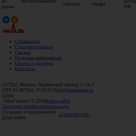
на
местоположение
реги
партнер
товара
рынке
РФ
О компании
Спецпредложения
Скидки
Полезная информация
Оплата и доставка
Контакты
+7 (499)
476-82-09
+7 (495)
740-26-16
+7 (495)
972-32-70
127282, Москва, Чермянский проезд 5 стр.3
GPS 55.887503, 37.633113
info@mazgarant.ru
«МазГарант» © 2026
Карта сайта
Политика конфиденциальности
Создание и продвижение