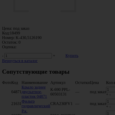
Цена:
под заказ
Код:
18499
Номер:
K-430,5126190
Остаток:
0
Оценка:
-
+
Купить
Вернуться в каталог
Сопутствующие товары
Фото
Код
Наименование
Артикул
Остатки
Цена
Кол-
Крыло заднее
К-690 PPL-
04871
двускатное,
—
под заказ
60503131
+
-
пластик 04871
Фильтр
21631
CRA230FV1
—
под заказ
гидравлический
+
-
Р.к.