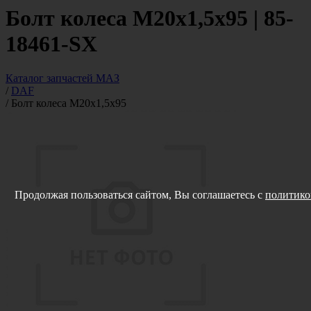
Болт колеса М20х1,5х95 | 85-
18461-SX
Каталог запчастей МАЗ
/
DAF
/
Болт колеса М20х1,5х95
Продолжая пользоваться сайтом, Вы соглашаетесь с
политико