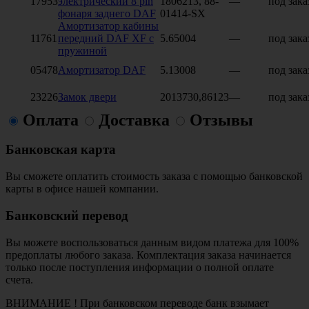
17953
электрический 8 pin
1806213, 88-
—
под зака
фонаря заднего DAF
01414-SX
Амортизатор кабины
11761
передний DAF XF с
5.65004
—
под зака
пружиной
05478
Амортизатор DAF
5.13008
—
под зака
23226
Замок двери
2013730,86123
—
под зака
Оплата
Доставка
Отзывы
Банковская карта
Вы сможете оплатить стоимость заказа с помощью банковской
карты в офисе нашей компании.
Банковский перевод
Вы можете воспользоваться данным видом платежа для 100%
предоплаты любого заказа. Комплектация заказа начинается
только после поступления информации о полной оплате
счета.
ВНИМАНИЕ ! При банковском переводе банк взымает