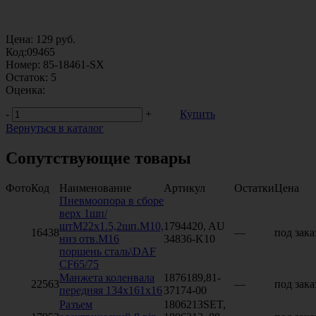
Цена:
129
руб.
Код:
09465
Номер:
85-18461-SX
Остаток:
5
Оценка:
-
+
Купить
Вернуться в каталог
Сопутствующие товары
Фото
Код
Наименование
Артикул
Остатки
Цена
Пневмоопора в сборе
верх 1шп/
штM22x1.5,2шп.M10,
1794420, AU
16438
—
под зака
низ отв.M16
34836-K10
поршень сталь\DAF
CF65/75
Манжета коленвала
1876189,81-
22563
—
под зака
передняя 134х161х16
37174-00
Разъем
1806213SET,