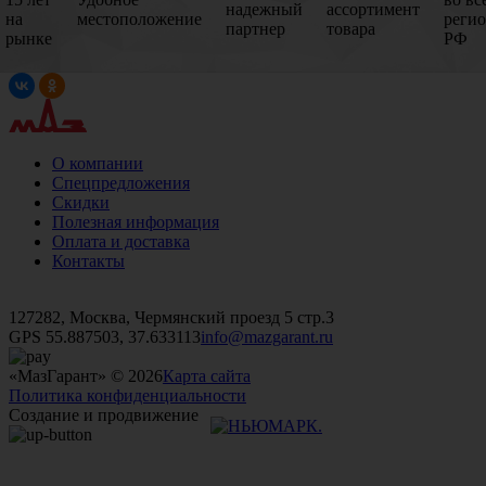
надежный
ассортимент
на
местоположение
реги
партнер
товара
рынке
РФ
О компании
Спецпредложения
Скидки
Полезная информация
Оплата и доставка
Контакты
+7 (499)
476-82-09
+7 (495)
740-26-16
+7 (495)
972-32-70
127282, Москва, Чермянский проезд 5 стр.3
GPS 55.887503, 37.633113
info@mazgarant.ru
«МазГарант» © 2026
Карта сайта
Политика конфиденциальности
Создание и продвижение