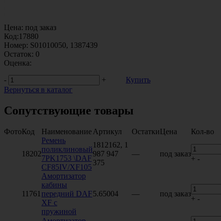
Цена:
под заказ
Код:
17880
Номер:
S01010050, 1387439
Остаток:
0
Оценка:
-
+
Купить
Вернуться в каталог
Сопутствующие товары
Фото
Код
Наименование
Артикул
Остатки
Цена
Кол-во
Ремень
1812162, 1
поликлиновый
18202
987 947
—
под заказ
7PK1753 \DAF
+
-
375
CF85IV/XF105
Амортизатор
кабины
11761
передний DAF
5.65004
—
под заказ
+
-
XF с
пружиной
Амортизатор