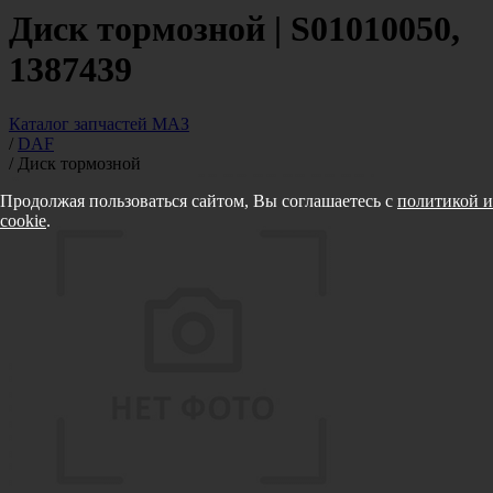
Диск тормозной | S01010050,
1387439
Каталог запчастей МАЗ
/
DAF
/
Диск тормозной
Продолжая пользоваться сайтом, Вы соглашаетесь с
политикой и
cookie
.