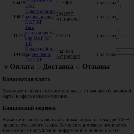
05478
5.13008
—
под заказ
DAF
+
-
Крыло кабины
2042657,
19491
заднее правое
—
под заказ
AC1389297
+
-
DAF XF
Тяга
реактивная V-
11736
972571
—
под заказ
обр DAF XF-
+
-
105
Крыло кабины
2042666,
19490
заднее левое
—
под заказ
AC1389296
+
-
DAF XF
Оплата
Доставка
Отзывы
Банковская карта
Вы сможете оплатить стоимость заказа с помощью банковской
карты в офисе нашей компании.
Банковский перевод
Вы можете воспользоваться данным видом платежа для 100%
предоплаты любого заказа. Комплектация заказа начинается
только после поступления информации о полной оплате