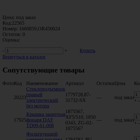
Цена:
под заказ
Код:
22565
Номер:
1660859,OR450024
Остаток:
0
Оценка:
-
+
Купить
Вернуться в каталог
Сопутствующие товары
Фото
Код
Наименование
Артикул
Остатки
Цена
Ко
Стеклоподъемник
правый
1779728,87-
20223
—
под заказ
электрический
31732-SX
+
-
без мотора
1875567,
Крышка защитная
XF5/510, 1850
17925
фонаря DAF
—
под заказ
0343, ZG-02-
+
-
TD09-61-008
1875567
Фильтрующий
элемент топлива
1784782, PU