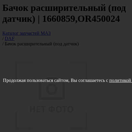
Бачок расширительный (под
датчик) | 1660859,OR450024
Каталог запчастей МАЗ
/
DAF
/
Бачок расширительный (под датчик)
Продолжая пользоваться сайтом, Вы соглашаетесь с
политикой 