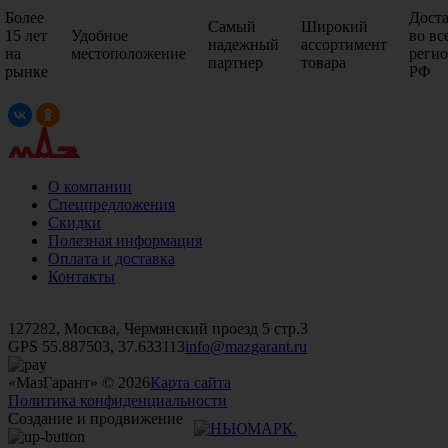
Более
Дост
Самый
Широкий
15 лет
Удобное
во вс
надежный
ассортимент
на
местоположение
реги
партнер
товара
рынке
РФ
О компании
Спецпредложения
Скидки
Полезная информация
Оплата и доставка
Контакты
+7 (499)
476-82-09
+7 (495)
740-26-16
+7 (495)
972-32-70
127282, Москва, Чермянский проезд 5 стр.3
GPS 55.887503, 37.633113
info@mazgarant.ru
«МазГарант» © 2026
Карта сайта
Политика конфиденциальности
Создание и продвижение