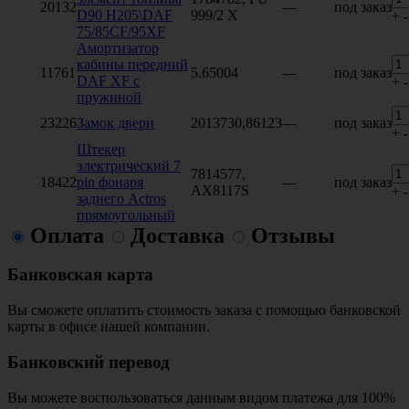
20132
—
под заказ
D90 H205\DAF
999/2 X
+
-
75/85CF/95XF
Амортизатор
кабины передний
11761
5.65004
—
под заказ
DAF XF с
+
-
пружиной
23226
Замок двери
2013730,86123
—
под заказ
+
-
Штекер
электрический 7
7814577,
18422
pin фонаря
—
под заказ
AX8117S
+
-
заднего Actros
прямоугольный
Оплата
Доставка
Отзывы
Банковская карта
Вы сможете оплатить стоимость заказа с помощью банковской
карты в офисе нашей компании.
Банковский перевод
Вы можете воспользоваться данным видом платежа для 100%