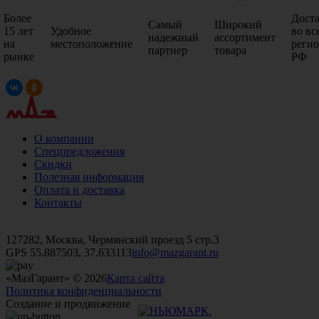
Более
Дост
Самый
Широкий
15 лет
Удобное
во вс
надежный
ассортимент
на
местоположение
реги
партнер
товара
рынке
РФ
О компании
Спецпредложения
Скидки
Полезная информация
Оплата и доставка
Контакты
+7 (499)
476-82-09
+7 (495)
740-26-16
+7 (495)
972-32-70
127282, Москва, Чермянский проезд 5 стр.3
GPS 55.887503, 37.633113
info@mazgarant.ru
«МазГарант» © 2026
Карта сайта
Политика конфиденциальности
Создание и продвижение