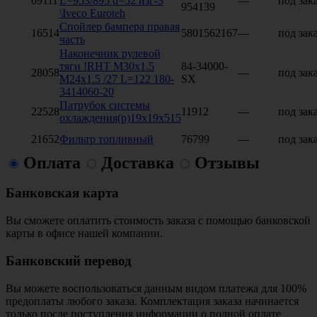
09111
L=953/895 d=52 изг-3
—
под зак
954139
\Iveco Euroteh
Спойлер бампера правая
16514
5801562167
—
под зак
часть
Наконечник рулевой
тяги !RHT M30x1.5
84-34000-
28058
—
под зак
M24x1.5 /27 L=122 180-
SX
3414060-20
Патрубок системы
22528
11912
—
под зак
охлаждения(р)19x19x515
21652
Фильтр топливный
76799
—
под зак
Оплата
Доставка
Отзывы
Банковская карта
Вы сможете оплатить стоимость заказа с помощью банковской
карты в офисе нашей компании.
Банковский перевод
Вы можете воспользоваться данным видом платежа для 100%
предоплаты любого заказа. Комплектация заказа начинается
только после поступления информации о полной оплате