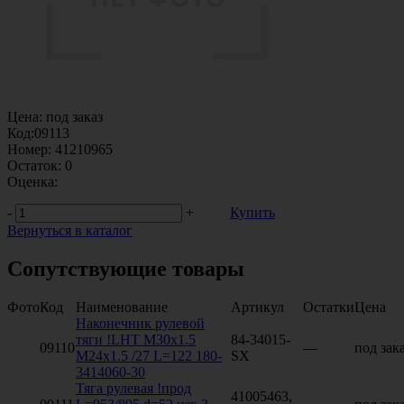
Цена:
под заказ
Код:
09113
Номер:
41210965
Остаток:
0
Оценка:
-
+
Купить
Вернуться в каталог
Сопутствующие товары
Фото
Код
Наименование
Артикул
Остатки
Цена
Наконечник рулевой
тяги !LHT M30x1.5
84-34015-
09110
—
под зак
M24x1.5 /27 L=122 180-
SX
3414060-30
Тяга рулевая !прод
41005463,