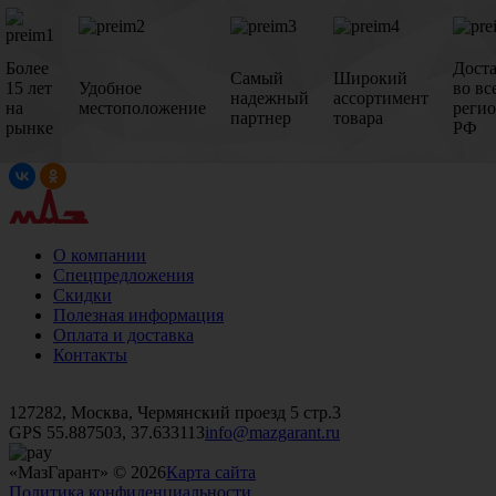
Более
Дост
Самый
Широкий
15 лет
Удобное
во вс
надежный
ассортимент
на
местоположение
реги
партнер
товара
рынке
РФ
О компании
Спецпредложения
Скидки
Полезная информация
Оплата и доставка
Контакты
+7 (499)
476-82-09
+7 (495)
740-26-16
+7 (495)
972-32-70
127282, Москва, Чермянский проезд 5 стр.3
GPS 55.887503, 37.633113
info@mazgarant.ru
«МазГарант» © 2026
Карта сайта
Политика конфиденциальности