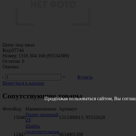
Цена:
под заказ
Код:
07744
Номер:
1316 304 168 (95534389)
Остаток:
0
Оценка:
-
+
Купить
Вернуться в каталог
Сопутствующие товары
Продолжая пользоваться сайтом, Вы соглаш
Фото
Код
Наименование
Артикул
Палец опорный
15040
1313306013, 95532620
ZF
Шайба
уплотнительная
12447
0634801260