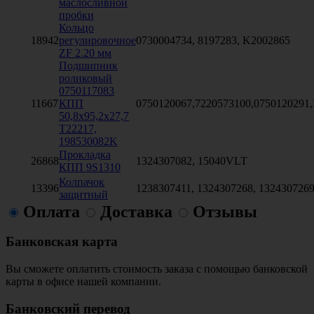
маслосливной
пробки
Кольцо
18942
регулировочное
0730004734, 8197283, K2002865
ZF 2.20 мм
Подшипник
роликовый
0750117083
11667
КПП
0750120067,7220573100,0750120291
50,8х95,2х27,7
T22217,
198530082K
Прокладка
26868
1324307082, 15040VLT
КПП 9S1310
Колпачок
13396
1238307411, 1324307268, 132430726
защитный
Оплата
Доставка
Отзывы
Банковская карта
Вы сможете оплатить стоимость заказа с помощью банковской
карты в офисе нашей компании.
Банковский перевод