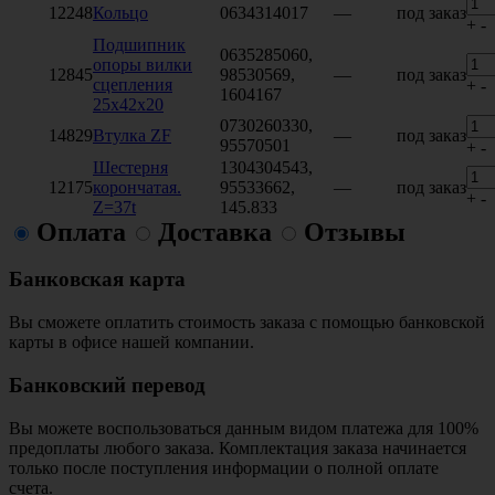
12248
Кольцо
0634314017
—
под заказ
+
-
Подшипник
0635285060,
опоры вилки
12845
98530569,
—
под заказ
сцепления
+
-
1604167
25х42х20
0730260330,
14829
Втулка ZF
—
под заказ
95570501
+
-
Шестерня
1304304543,
12175
корончатая.
95533662,
—
под заказ
+
-
Z=37t
145.833
Оплата
Доставка
Отзывы
Банковская карта
Вы сможете оплатить стоимость заказа с помощью банковской
карты в офисе нашей компании.
Банковский перевод
Вы можете воспользоваться данным видом платежа для 100%
предоплаты любого заказа. Комплектация заказа начинается
только после поступления информации о полной оплате
счета.