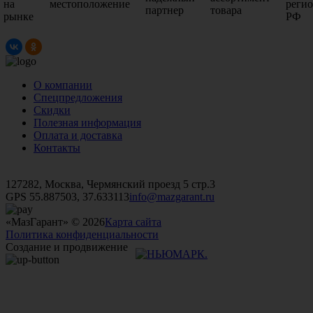
на
местоположение
реги
партнер
товара
рынке
РФ
О компании
Спецпредложения
Скидки
Полезная информация
Оплата и доставка
Контакты
+7 (499)
476-82-09
+7 (495)
740-26-16
+7 (495)
972-32-70
127282, Москва, Чермянский проезд 5 стр.3
GPS 55.887503, 37.633113
info@mazgarant.ru
«МазГарант» © 2026
Карта сайта
Политика конфиденциальности
Создание и продвижение