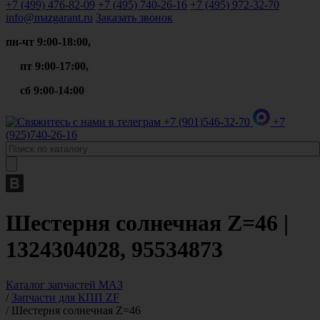
+7 (499)
476-82-09
+7 (495)
740-26-16
+7 (495)
972-32-70
info@mazgarant.ru
Заказать звонок
пн-чт 9:00-18:00,
пт 9:00-17:00,
сб 9:00-14:00
+7 (901)
546-32-70
+7
(925)
740-26-16
Шестерня солнечная Z=46 |
1324304028, 95534873
Каталог запчастей МАЗ
/
Запчасти для КПП ZF
/
Шестерня солнечная Z=46