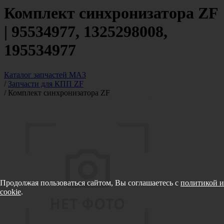
Комплект синхронизатора ZF
| 95534977, 1325298008,
195534977
Каталог запчастей МАЗ
/
Запчасти для КПП ZF
/
Комплект синхронизатора ZF
Продолжая пользоваться сайтом, Вы соглашаетесь с
политикой и
cookie
.