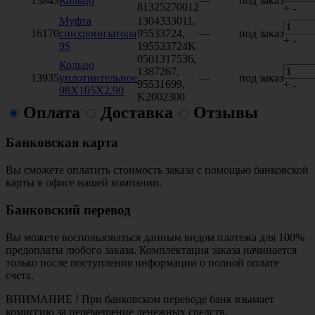
13843
Кольцо
—
под заказ
81325270012
+
-
Муфта
1304333011,
16170
синхронизатора
95533724,
—
под заказ
+
-
9S
195533724K
0501317536,
Кольцо
1387267,
13935
уплотнительное
—
под заказ
95531699,
+
-
98X105X2.90
K2002300
Оплата
Доставка
Отзывы
Банковская карта
Вы сможете оплатить стоимость заказа с помощью банковской
карты в офисе нашей компании.
Банковский перевод
Вы можете воспользоваться данным видом платежа для 100%
предоплаты любого заказа. Комплектация заказа начинается
только после поступления информации о полной оплате
счета.
ВНИМАНИЕ ! При банковском переводе банк взымает
комиссию за перемещение денежных средств.