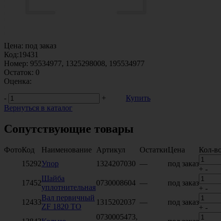
Цена:
под заказ
Код:
19431
Номер:
95534977, 1325298008, 195534977
Остаток:
0
Оценка:
-
+
Купить
Вернуться в каталог
Сопутствующие товары
Фото
Код
Наименование
Артикул
Остатки
Цена
Кол-в
15292
Упор
1324207030
—
под заказ
+
-
Шайба
17452
0730008604
—
под заказ
уплотнительная
+
-
Вал первичный
12433
1315202037
—
под заказ
ZF 1820 TO
+
-
0730005473,