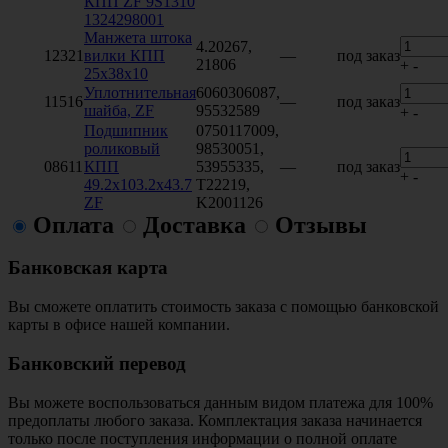
КПП ZF 9S1310
1324298001
Манжета штока
4.20267,
12321
вилки КПП
—
под заказ
21806
+
-
25х38х10
Уплотнительная
6060306087,
11516
—
под заказ
шайба, ZF
95532589
+
-
Подшипник
0750117009,
роликовый
98530051,
08611
КПП
53955335,
—
под заказ
+
-
49.2x103.2x43.7
T22219,
ZF
K2001126
Оплата
Доставка
Отзывы
Банковская карта
Вы сможете оплатить стоимость заказа с помощью банковской
карты в офисе нашей компании.
Банковский перевод
Вы можете воспользоваться данным видом платежа для 100%
предоплаты любого заказа. Комплектация заказа начинается
только после поступления информации о полной оплате