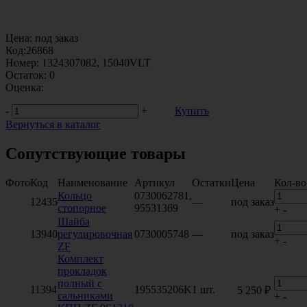
Цена:
под заказ
Код:
26868
Номер:
1324307082, 15040VLT
Остаток:
0
Оценка:
-
+
Купить
Вернуться в каталог
Сопутствующие товары
Фото
Код
Наименование
Артикул
Остатки
Цена
Кол-во
Кольцо
0730062781,
12435
—
под заказ
стопорное
95531369
+
-
Шайба
13940
регулировочная
0730005748
—
под заказ
+
-
ZF
Комплект
прокладок
полный с
11394
195535206K
1 шт.
5 250 ₽
сальниками
+
-