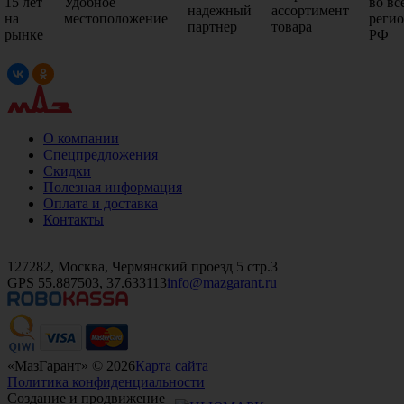
15 лет
Удобное
во вс
надежный
ассортимент
на
местоположение
реги
партнер
товара
рынке
РФ
О компании
Спецпредложения
Скидки
Полезная информация
Оплата и доставка
Контакты
+7 (499)
476-82-09
+7 (495)
740-26-16
+7 (495)
972-32-70
127282, Москва, Чермянский проезд 5 стр.3
GPS 55.887503, 37.633113
info@mazgarant.ru
«МазГарант» © 2026
Карта сайта
Политика конфиденциальности
Создание и продвижение