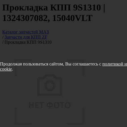
Прокладка КПП 9S1310 |
1324307082, 15040VLT
Каталог запчастей МАЗ
/
Запчасти для КПП ZF
/
Прокладка КПП 9S1310
Продолжая пользоваться сайтом, Вы соглашаетесь с
политикой и
cookie
.