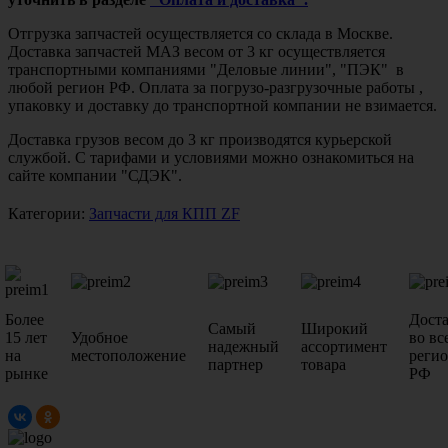
Отгрузка запчастей осуществляется со склада в Москве.
Доставка запчастей МАЗ весом от 3 кг осуществляется
транспортными компаниями "Деловые линии", "ПЭК" в
любой регион РФ. Оплата за погрузо-разгрузочные работы ,
упаковку и доставку до транспортной компании не взимается.
Доставка грузов весом до 3 кг производятся курьерской
службой. С тарифами и условиями можно ознакомиться на
сайте компании "СДЭК".
Категории:
Запчасти для КПП ZF
Более
Дост
Самый
Широкий
15 лет
Удобное
во вс
надежный
ассортимент
на
местоположение
реги
партнер
товара
рынке
РФ