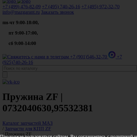
+7 (499)
476-82-09
+7 (495)
740-26-16
+7 (495)
972-32-70
info@mazgarant.ru
Заказать звонок
пн-чт 9:00-18:00,
пт 9:00-17:00,
сб 9:00-14:00
+7 (901)
546-32-70
+7
(925)
740-26-16
Пружина ZF |
0732040630,95532381
Каталог запчастей МАЗ
/
Запчасти для КПП ZF
/
Пружина ZF
Продолжая пользоваться сайтом, Вы соглашаетесь с
политикой и