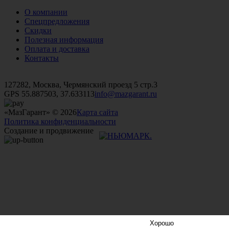
О компании
Спецпредложения
Скидки
Полезная информация
Оплата и доставка
Контакты
+7 (499)
476-82-09
+7 (495)
740-26-16
+7 (495)
972-32-70
127282, Москва, Чермянский проезд 5 стр.3
GPS 55.887503, 37.633113
info@mazgarant.ru
«МазГарант» © 2026
Карта сайта
Политика конфиденциальности
Создание и продвижение
Хорошо