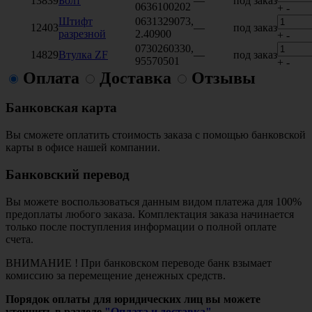
13839
Болт
—
под заказ
0636100202
+
-
Штифт
0631329073,
12403
—
под заказ
разрезной
2.40900
+
-
0730260330,
14829
Втулка ZF
—
под заказ
95570501
+
-
Оплата
Доставка
Отзывы
Банковская карта
Вы сможете оплатить стоимость заказа с помощью банковской
карты в офисе нашей компании.
Банковский перевод
Вы можете воспользоваться данным видом платежа для 100%
предоплаты любого заказа. Комплектация заказа начинается
только после поступления информации о полной оплате
счета.
ВНИМАНИЕ ! При банковском переводе банк взымает
комиссию за перемещение денежных средств.
Порядок оплаты для юридических лиц вы можете
уточнить в разделе
"Оплата и доставка".