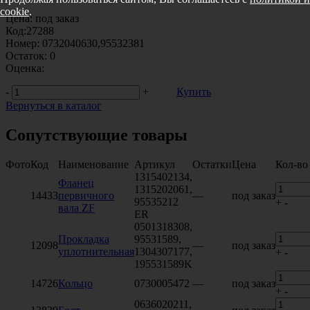
cookie
.
Цена:
под заказ
Код:
27288
Номер:
0732040630,95532381
Остаток:
0
Оценка:
-
+
Купить
Вернуться в каталог
Сопутствующие товары
Фото
Код
Наименование
Артикул
Остатки
Цена
Кол-во
1315402134,
Фланец
1315202061,
14433
первичного
—
под заказ
95535212
+
-
вала ZF
ER
0501318308,
Прокладка
95531589,
12098
—
под заказ
уплотнительная
1304307177,
+
-
195531589K
14726
Кольцо
0730005472
—
под заказ
+
-
0636020211,