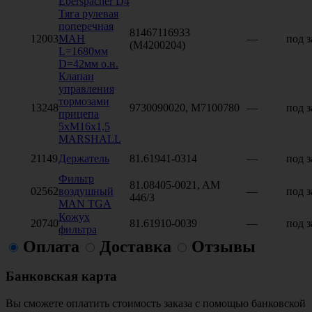
Eberspacher D4
Тяга рулевая
поперечная
81467116933
12003
МАН
—
под з
(M4200204)
L=1680мм
D=42мм о.н.
Клапан
управления
тормозами
13248
9730090020, M7100780
—
под з
прицепа
5хМ16х1,5
MARSHALL
21149
Держатель
81.61941-0314
—
под з
Фильтр
81.08405-0021, AM
02562
воздушный
—
под з
446/3
MAN TGA
Кожух
20740
81.61910-0039
—
под з
фильтра
Оплата
Доставка
Отзывы
Банковская карта
Вы сможете оплатить стоимость заказа с помощью банковской