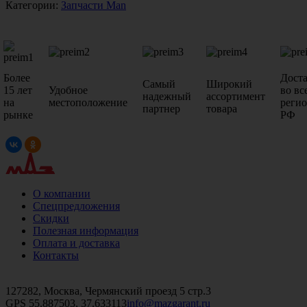
Категории:
Запчасти Man
Более
Дост
Самый
Широкий
15 лет
Удобное
во вс
надежный
ассортимент
на
местоположение
реги
партнер
товара
рынке
РФ
О компании
Спецпредложения
Скидки
Полезная информация
Оплата и доставка
Контакты
+7 (499)
476-82-09
+7 (495)
740-26-16
+7 (495)
972-32-70
127282, Москва, Чермянский проезд 5 стр.3
GPS 55.887503, 37.633113
info@mazgarant.ru